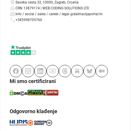
Savska cesta 32, 10000, Zagreb, Croatia
CRN 13879174 | WEB CODING SOLUTIONS LTD
info / social / sales / career / legal @dalmacijaportal.hr
+385998705760
Mi smo certificirani
Odgovorno klađenje