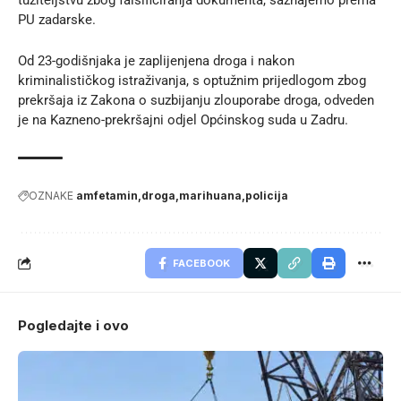
PU zadarske
.
Od 23-godišnjaka je zaplijenjena droga i nakon
kriminalističkog istraživanja, s optužnim prijedlogom zbog
prekršaja iz Zakona o suzbijanju zlouporabe droga, odveden
je na Kazneno-prekršajni odjel Općinskog suda u Zadru.
OZNAKE
amfetamin
droga
marihuana
policija
FACEBOOK
Pogledajte i ovo