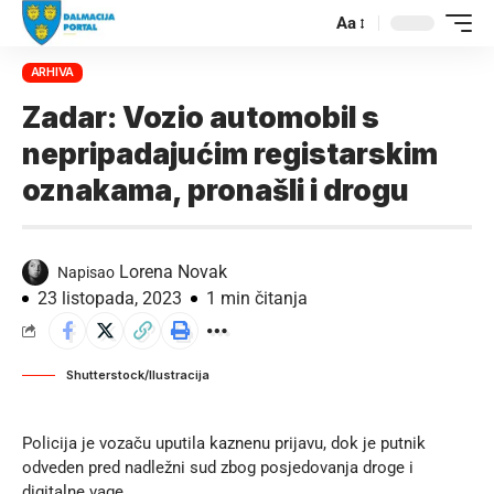
Aa
ARHIVA
Zadar: Vozio automobil s
nepripadajućim registarskim
oznakama, pronašli i drogu
Lorena Novak
Napisao
23 listopada, 2023
1 min čitanja
Shutterstock/Ilustracija
Policija je vozaču uputila kaznenu prijavu, dok je putnik
odveden pred nadležni sud zbog posjedovanja droge i
digitalne vage.