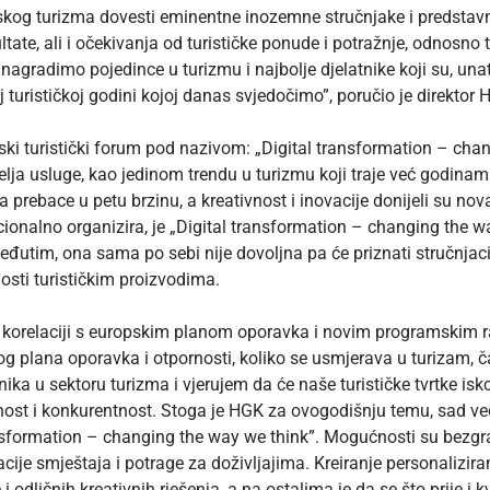
og turizma dovesti eminentne inozemne stručnjake i predstavni
zultate, ali i očekivanja od turističke ponude i potražnje, odnosn
je nagradimo pojedince u turizmu i najbolje djelatnike koji su, u
turističkoj godini kojoj danas svjedočimo”, poručio je direktor Hr
tski turistički forum pod nazivom: „Digital transformation – chang
telja usluge, kao jedinom trendu u turizmu koji traje već godina
rebace u petu brzinu, a kreativnost i inovacije donijeli su nova
cionalno organizira, je „Digital transformation – changing the w
utim, ona sama po sebi nije dovoljna pa će priznati stručnjaci, 
nosti turističkim proizvodima.
je korelaciji s europskim planom oporavka i novim programskim r
og plana oporavka i otpornosti, koliko se usmjerava u turizam, ča
ika u sektoru turizma i vjerujem da će naše turističke tvrtke iskor
nost i konkurentnost. Stoga je HGK za ovogodišnju temu, sad ve
ansformation – changing the way we think”. Mogućnosti su bezgra
acije smještaja i potrage za doživljajima. Kreiranje personaliz
i odličnih kreativnih rješenja, a na ostalima je da se što prije i kv