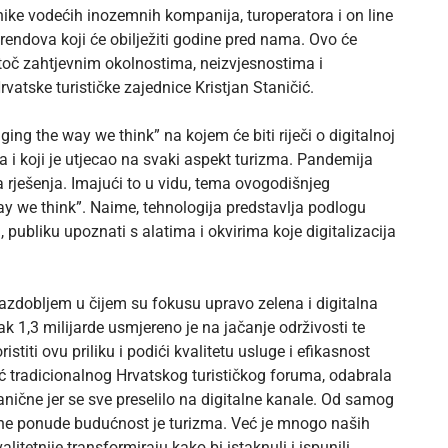
ke vodećih inozemnih kompanija, turoperatora i on line
o trendova koji će obilježiti godine pred nama. Ovo će
natoč zahtjevnim okolnostima, neizvjesnostima i
vatske turističke zajednice Kristjan Staničić.
ing the way we think” na kojem će biti riječi o digitalnoj
ma i koji je utjecao na svaki aspekt turizma. Pandemija
 rješenja. Imajući to u vidu, tema ovogodišnjeg
ay we think”. Naime, tehnologija predstavlja podlogu
publiku upoznati s alatima i okvirima koje digitalizacija
azdobljem u čijem su fokusu upravo zelena i digitalna
k 1,3 milijarde usmjereno je na jačanje održivosti te
istiti ovu priliku i podići kvalitetu usluge i efikasnost
ć tradicionalnog Hrvatskog turističkog foruma, odabrala
nične jer se sve preselilo na digitalne kanale. Od samog
irane ponude budućnost je turizma. Već je mnogo naših
alitetnije transformiraju kako bi istaknuli i ispunili