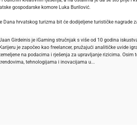
rvatske gospodarske komore Luka Burilović.
e Dana hrvatskog turizma bit će dodijeljene turističke nagrade 
Jaan Girdeinis je iGaming stručnjak s više od 10 godina iskustva 
Karijeru je započeo kao freelancer, pružajući analitičke uvide igr
temeljene na podacima i rješenja za upravljanje rizicima. Osim t
trendovima, tehnologijama i inovacijama u...