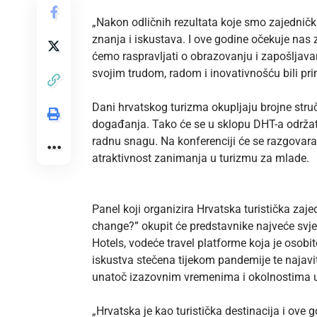
„Nakon odličnih rezultata koje smo zajedničk
znanja i iskustava. I ove godine očekuje nas z
ćemo raspravljati o obrazovanju i zapošljav
svojim trudom, radom i inovativnošću bili pr
Dani hrvatskog turizma okupljaju brojne stručn
događanja. Tako će se u sklopu DHT-a održati
radnu snagu. Na konferenciji će se razgovarat
atraktivnost zanimanja u turizmu za mlade.
Panel koji organizira Hrvatska turistička zaj
change?” okupit će predstavnike najveće svjet
Hotels, vodeće travel platforme koja je osobi
iskustva stečena tijekom pandemije te najaviti
unatoč izazovnim vremenima i okolnostima uz
„Hrvatska je kao turistička destinacija i ove g