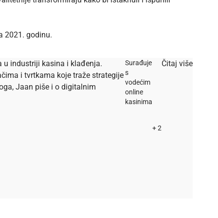
za 2021. godinu.
u industriji kasina i klađenja.
Surađuje
Čitaj više
s
ačima i tvrtkama koje traže strategije
vodećim
oga, Jaan piše i o digitalnim
online
kasinima
+ 2