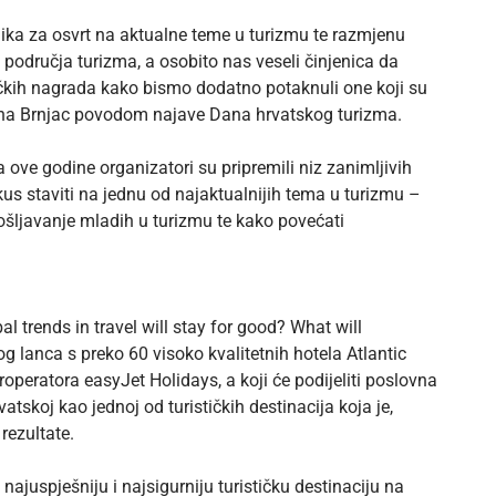
lika za osvrt na aktualne teme u turizmu te razmjenu
h područja turizma, a osobito nas veseli činjenica da
ičkih nagrada kako bismo dodatno potaknuli one koji su
olina Brnjac povodom najave Dana hrvatskog turizma.
 ove godine organizatori su pripremili niz zanimljivih
us staviti na jednu od najaktualnijih tema u turizmu –
pošljavanje mladih u turizmu te kako povećati
 trends in travel will stay for good? What will
g lanca s preko 60 visoko kvalitetnih hotela Atlantic
operatora easyJet Holidays, a koji će podijeliti poslovna
atskoj kao jednoj od turističkih destinacija koja je,
rezultate.
 najuspješniju i najsigurniju turističku destinaciju na