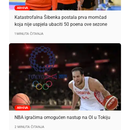
ARHIVA
Katastrofalna Šibenka postala prva momčad
koja nije uspjela ubaciti 50 poena ove sezone
1 MINUTA ČITANJA
ARHIVA
NBA igračima omogućen nastup na OI u Tokiju
2 MINUTA ČITANJA