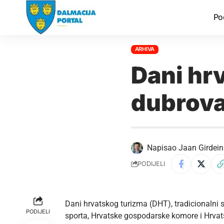
Po
ARHIVA
Dani hr
dubrova
Napisao
Jaan Girdein
PODIJELI
Dani hrvatskog turizma (DHT), tradicionalni su
PODIJELI
sporta, Hrvatske gospodarske komore i Hrvats