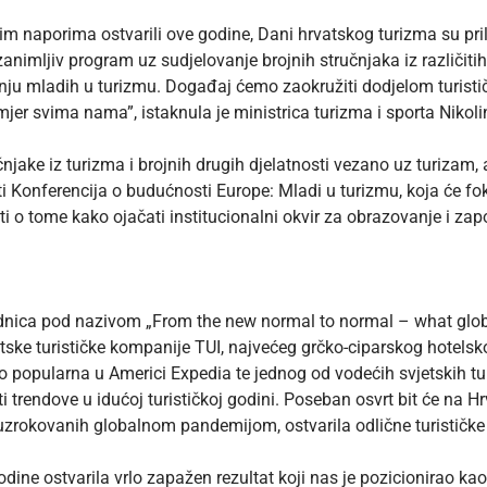
im naporima ostvarili ove godine, Dani hrvatskog turizma su pri
animljiv program uz sudjelovanje brojnih stručnjaka iz različiti
anju mladih u turizmu. Događaj ćemo zaokružiti dodjelom turist
imjer svima nama”, istaknula je ministrica turizma i sporta Nik
jake iz turizma i brojnih drugih djelatnosti vezano uz turizam, a
 Konferencija o budućnosti Europe: Mladi u turizmu, koja će fok
i o tome kako ojačati institucionalni okvir za obrazovanje i za
ednica pod nazivom „From the new normal to normal – what global
ske turističke kompanije TUI, najvećeg grčko-ciparskog hotelsko
to popularna u Americi Expedia te jednog od vodećih svjetskih tur
 trendove u idućoj turističkoj godini. Poseban osvrt bit će na Hrv
rokovanih globalnom pandemijom, ostvarila odlične turističke 
odine ostvarila vrlo zapažen rezultat koji nas je pozicionirao kao