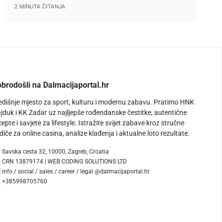
2 MINUTA ČITANJA
brodošli na Dalmacijaportal.hr
edišnje mjesto za sport, kulturu i modernu zabavu. Pratimo HNK
jduk i KK Zadar uz najljepše rođendanske čestitke, autentične
cepte i savjete za lifestyle. Istražite svijet zabave kroz stručne
diče za online casina, analize klađenja i aktualne loto rezultate.
Savska cesta 32, 10000, Zagreb, Croatia
CRN 13879174 | WEB CODING SOLUTIONS LTD
info / social / sales / career / legal @dalmacijaportal.hr
+385998705760