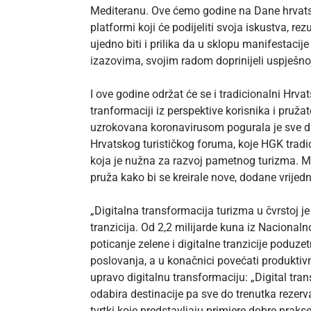
Mediteranu. Ove ćemo godine na Dane hrvatsk
platformi koji će podijeliti svoja iskustva, re
ujedno biti i prilika da u sklopu manifestaci
izazovima, svojim radom doprinijeli uspješnoj 
I ove godine održat će se i tradicionalni Hrva
tranformaciji iz perspektive korisnika i pruža
uzrokovana koronavirusom pogurala je sve da p
Hrvatskog turističkog foruma, koje HGK tradi
koja je nužna za razvoj pametnog turizma. Međ
pruža kako bi se kreirale nove, dodane vrijed
„Digitalna transformacija turizma u čvrstoj 
tranzicija. Od 2,2 milijarde kuna iz Nacionaln
poticanje zelene i digitalne tranzicije poduzetn
poslovanja, a u konačnici povećati produktiv
upravo digitalnu transformaciju: „Digital tr
odabira destinacije pa sve do trenutka rezerv
tvrtki koje predstavljaju primjere dobre prakse 