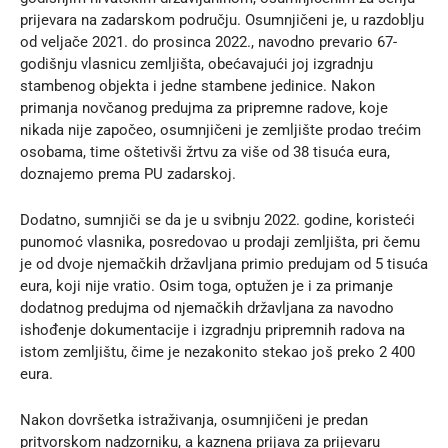
prijevara na zadarskom području. Osumnjičeni je, u razdoblju
od veljače 2021. do prosinca 2022., navodno prevario 67-
godišnju vlasnicu zemljišta, obećavajući joj izgradnju
stambenog objekta i jedne stambene jedinice. Nakon
primanja novčanog predujma za pripremne radove, koje
nikada nije započeo, osumnjičeni je zemljište prodao trećim
osobama, time oštetivši žrtvu za više od 38 tisuća eura,
doznajemo prema
PU zadarskoj
.
Dodatno, sumnjiči se da je u svibnju 2022. godine, koristeći
punomoć vlasnika, posredovao u prodaji zemljišta, pri čemu
je od dvoje njemačkih državljana primio predujam od 5 tisuća
eura, koji nije vratio. Osim toga, optužen je i za primanje
dodatnog predujma od njemačkih državljana za navodno
ishođenje dokumentacije i izgradnju pripremnih radova na
istom zemljištu, čime je nezakonito stekao još preko 2 400
eura.
Nakon dovršetka istraživanja, osumnjičeni je predan
pritvorskom nadzorniku, a kaznena prijava za prijevaru