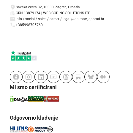
Savska cesta 32, 10000, Zagreb, Croatia
CRN 13879174 | WEB CODING SOLUTIONS LTD
info / social / sales / career / legal @dalmacijaportal.hr
+385998705760
Mi smo certificirani
Odgovorno klađenje