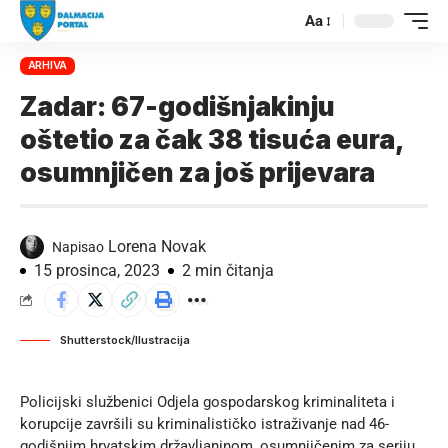
Aa
ARHIVA
Zadar: 67-godišnjakinju
oštetio za čak 38 tisuća eura,
osumnjičen za još prijevara
Lorena Novak
Napisao
15 prosinca, 2023
2 min čitanja
Shutterstock/Ilustracija
Policijski službenici Odjela gospodarskog kriminaliteta i
korupcije završili su kriminalističko istraživanje nad 46-
godišnjim hrvatskim državljaninom, osumnjičenim za seriju