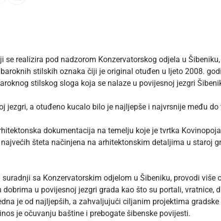
i se realizira pod nadzorom Konzervatorskog odjela u Šibeniku, 
baroknih stilskih oznaka čiji je original otuđen u ljeto 2008. god
baroknog stilskog sloga koja se nalaze u povijesnoj jezgri Šibeni
koj jezgri, a otuđeno kucalo bilo je najljepše i najvrsnije među 
hitektonska dokumentacija na temelju koje je tvrtka Kovinopojas
ajvećih šteta načinjena na arhitektonskim detaljima u staroj gr
 suradnji sa Konzervatorskim odjelom u Šibeniku, provodi više o
dobrima u povijesnoj jezgri grada kao što su portali, vratnice, di
jedna je od najljepših, a zahvaljujući ciljanim projektima gradsk
inos je očuvanju baštine i prebogate šibenske povijesti.