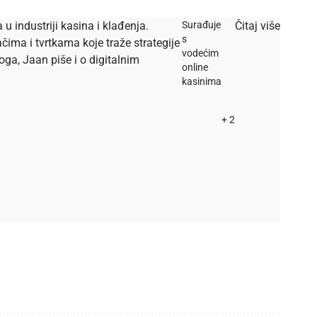
u industriji kasina i klađenja.
Surađuje
Čitaj više
s
ačima i tvrtkama koje traže strategije
vodećim
oga, Jaan piše i o digitalnim
online
kasinima
+ 2