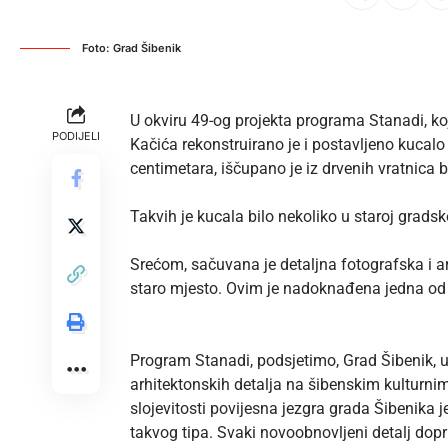
Foto: Grad Šibenik
U okviru 49-og projekta programa Stanadi, koj
PODIJELI
Kačića rekonstruirano je i postavljeno kucalo 
centimetara, iščupano je iz drvenih vratnica 
Takvih je kucala bilo nekoliko u staroj grads
Srećom, sačuvana je detaljna fotografska i ar
staro mjesto. Ovim je nadoknađena jedna od n
Program Stanadi, podsjetimo, Grad Šibenik, u
arhitektonskih detalja na šibenskim kulturnim 
slojevitosti povijesna jezgra grada Šibenika 
takvog tipa. Svaki novoobnovljeni detalj dopr