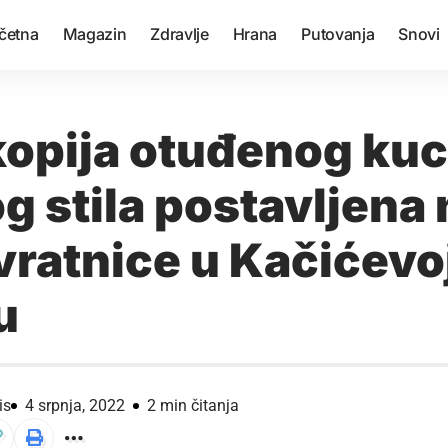
četna
Magazin
Zdravlje
Hrana
Putovanja
Snovi
kopija otuđenog kuc
g stila postavljena 
ratnice u Kačićevoj
u
is
4 srpnja, 2022
2 min čitanja