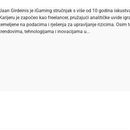
Jaan Girdeinis je iGaming stručnjak s više od 10 godina iskustva 
Karijeru je započeo kao freelancer, pružajući analitičke uvide igr
temeljene na podacima i rješenja za upravljanje rizicima. Osim t
trendovima, tehnologijama i inovacijama u...