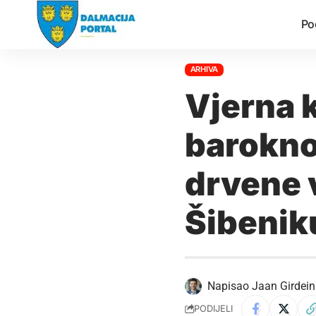
Po
ARHIVA
Vjerna 
barokno
drvene v
Šibenik
Napisao
Jaan Girdein
PODIJELI