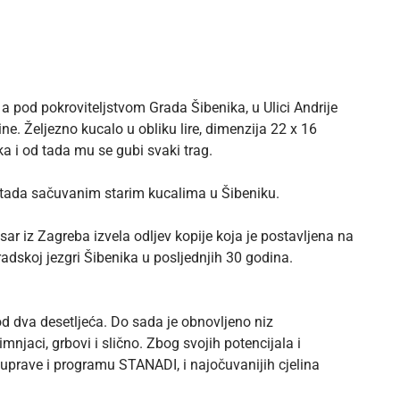
a pod pokroviteljstvom Grada Šibenika, u Ulici Andrije
ine. Željezno kucalo u obliku lire, dimenzija 22 x 16
ka i od tada mu se gubi svaki trag.
do tada sačuvanim starim kucalima u Šibeniku.
ar iz Zagreba izvela odljev kopije koja je postavljena na
adskoj jezgri Šibenika u posljednjih 30 godina.
d dva desetljeća. Do sada je obnovljeno niz
mnjaci, grbovi i slično. Zbog svojih potencijala i
e uprave i programu STANADI, i najočuvanijih cjelina