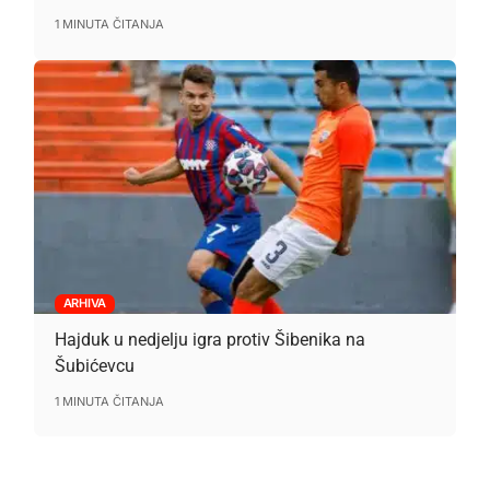
1 MINUTA ČITANJA
ARHIVA
Hajduk u nedjelju igra protiv Šibenika na
Šubićevcu
1 MINUTA ČITANJA