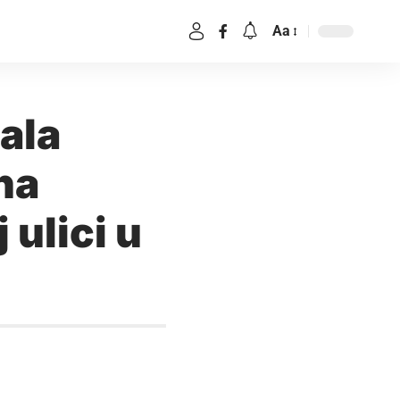
Aa
ala
na
 ulici u