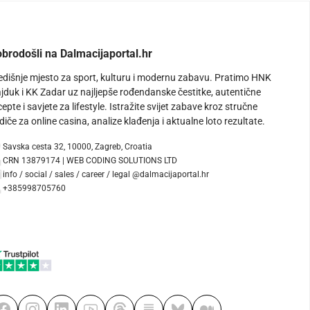
brodošli na Dalmacijaportal.hr
edišnje mjesto za sport, kulturu i modernu zabavu. Pratimo HNK
jduk i KK Zadar uz najljepše rođendanske čestitke, autentične
cepte i savjete za lifestyle. Istražite svijet zabave kroz stručne
diče za online casina, analize klađenja i aktualne loto rezultate.
Savska cesta 32, 10000, Zagreb, Croatia
CRN 13879174 | WEB CODING SOLUTIONS LTD
info / social / sales / career / legal @dalmacijaportal.hr
+385998705760