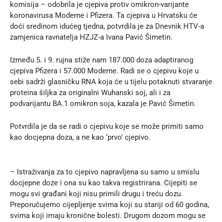
komisija – odobrila je cjepiva protiv omikron-varijante
koronavirusa Moderne i Pfizera. Ta cjepiva u Hrvatsku će
doći sredinom idućeg tjedna, potvrdila je za
Dnevnik HTV-a
zamjenica ravnatelja HZJZ-a Ivana Pavić Šimetin.
Između 5. i 9. rujna stiže nam 187.000 doza adaptiranog
cjepiva Pfizera i 57.000 Moderne. Radi se o cjepivu koje u
sebi sadrži glasničku RNA koja će u tijelu potaknuti stvaranje
proteina šiljka za originalni Wuhanski soj, ali i za
podvarijantu BA.1 omikron soja, kazala je Pavić Šimetin.
Potvrdila je da se radi o cjepivu koje se može primiti samo
kao docjepna doza, a ne kao ‘prvo' cjepivo.
– Istraživanja za to cjepivo napravljena su samo u smislu
docjepne doze i ona su kao takva registrirana. Cijepiti se
mogu svi građani koji nisu primili drugu i treću dozu.
Preporučujemo cijepljenje svima koji su stariji od 60 godina,
svima koji imaju kronične bolesti. Drugom dozom mogu se