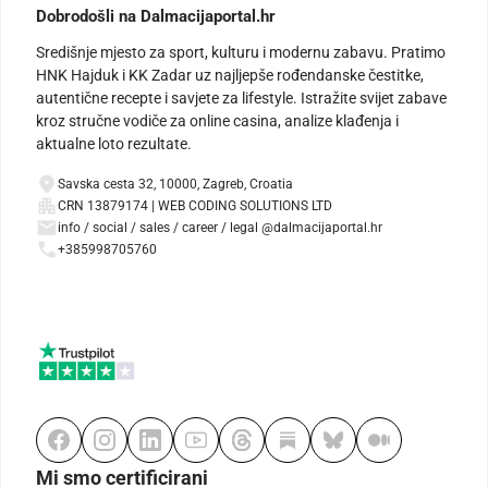
Dobrodošli na Dalmacijaportal.hr
Središnje mjesto za sport, kulturu i modernu zabavu. Pratimo
HNK Hajduk i KK Zadar uz najljepše rođendanske čestitke,
autentične recepte i savjete za lifestyle. Istražite svijet zabave
kroz stručne vodiče za online casina, analize klađenja i
aktualne loto rezultate.
Savska cesta 32, 10000, Zagreb, Croatia
CRN 13879174 | WEB CODING SOLUTIONS LTD
info / social / sales / career / legal @dalmacijaportal.hr
+385998705760
Mi smo certificirani