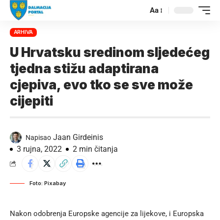
Aa
ARHIVA
U Hrvatsku sredinom sljedećeg
tjedna stižu adaptirana
cjepiva, evo tko se sve može
cijepiti
Jaan Girdeinis
Napisao
3 rujna, 2022
2 min čitanja
Foto: Pixabay
Nakon odobrenja Europske agencije za lijekove, i Europska