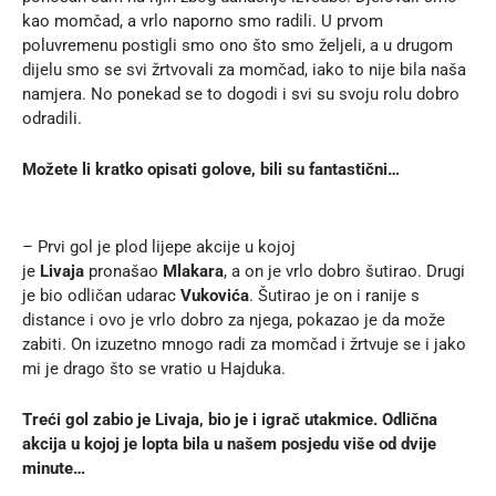
kao momčad, a vrlo naporno smo radili. U prvom
poluvremenu postigli smo ono što smo željeli, a u drugom
dijelu smo se svi žrtvovali za momčad, iako to nije bila naša
namjera. No ponekad se to dogodi i svi su svoju rolu dobro
odradili.
Možete li kratko opisati golove, bili su fantastični…
– Prvi gol je plod lijepe akcije u kojoj
je
Livaja
pronašao
Mlakara
, a on je vrlo dobro šutirao. Drugi
je bio odličan udarac
Vukovića
. Šutirao je on i ranije s
distance i ovo je vrlo dobro za njega, pokazao je da može
zabiti. On izuzetno mnogo radi za momčad i žrtvuje se i jako
mi je drago što se vratio u Hajduka.
Treći gol zabio je Livaja, bio je i igrač utakmice. Odlična
akcija u kojoj je lopta bila u našem posjedu više od dvije
minute…