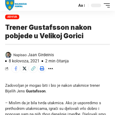
Aa
ARHIVA
Trener Gustafsson nakon
pobjede u Velikoj Gorici
Jaan Girdeinis
Napisao
8 kolovoza, 2021
2 min čitanja
Zadovoljan je mogao biti i bio je nakon utakmice trener
Bijelih Jens
Gustafsson
.
– Mislim da je bila tvrda utakmica. Ako je usporedimo s
prethodnim utakmicama, igrači su djelovali vrlo dobro i
ponosan sam na njih zbog današnje izvedbe. Djelovali smo