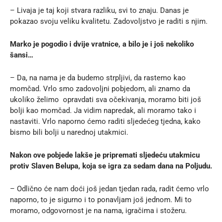
– Livaja je taj koji stvara razliku, svi to znaju. Danas je
pokazao svoju veliku kvalitetu. Zadovoljstvo je raditi s njim.
Marko je pogodio i dvije vratnice, a bilo je i još nekoliko
šansi…
– Da, na nama je da budemo strpljivi, da rastemo kao
momčad. Vrlo smo zadovoljni pobjedom, ali znamo da
ukoliko želimo opravdati sva očekivanja, moramo biti još
bolji kao momčad. Ja vidim napredak, ali moramo tako i
nastaviti. Vrlo naporno ćemo raditi sljedećeg tjedna, kako
bismo bili bolji u narednoj utakmici.
Nakon ove pobjede lakše je pripremati sljedeću utakmicu
protiv Slaven Belupa, koja se igra za sedam dana na Poljudu.
– Odlično će nam doći još jedan tjedan rada, radit ćemo vrlo
naporno, to je sigurno i to ponavljam još jednom. Mi to
moramo, odgovornost je na nama, igračima i stožeru.