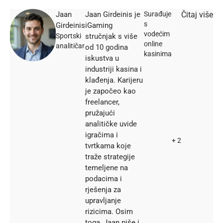
Jaan
Jaan Girdeinis je
Surađuje
Čitaj više
s
Girdeinis
iGaming
vodećim
Sportski
stručnjak s više
online
analitičar
od 10 godina
kasinima
iskustva u
industriji kasina i
klađenja. Karijeru
je započeo kao
freelancer,
pružajući
analitičke uvide
igračima i
+ 2
tvrtkama koje
traže strategije
temeljene na
podacima i
rješenja za
upravljanje
rizicima. Osim
toga, Jaan piše i