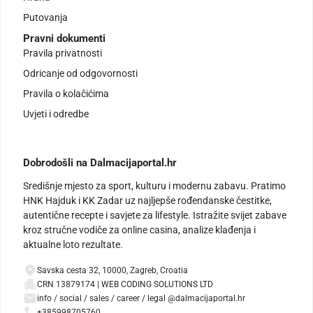
Putovanja
Pravni dokumenti
Pravila privatnosti
Odricanje od odgovornosti
Pravila o kolačićima
Uvjeti i odredbe
Dobrodošli na Dalmacijaportal.hr
Središnje mjesto za sport, kulturu i modernu zabavu. Pratimo
HNK Hajduk i KK Zadar uz najljepše rođendanske čestitke,
autentične recepte i savjete za lifestyle. Istražite svijet zabave
kroz stručne vodiče za online casina, analize klađenja i
aktualne loto rezultate.
Savska cesta 32, 10000, Zagreb, Croatia
CRN 13879174 | WEB CODING SOLUTIONS LTD
info / social / sales / career / legal @dalmacijaportal.hr
+385998705760