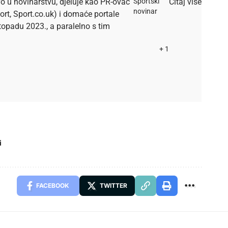
o u novinarstvu, djeluje kao PR-ovac
Sportski
Čitaj više
novinar
ort, Sport.co.uk) i domaće portale
listopadu 2023., a paralelno s tim
+ 1
i
FACEBOOK
TWITTER