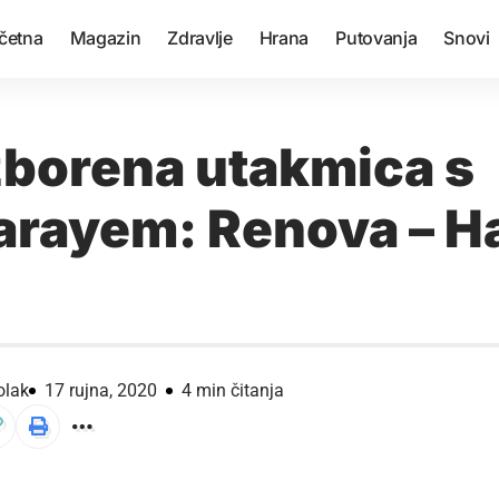
četna
Magazin
Zdravlje
Hrana
Putovanja
Snovi
zborena utakmica s
arayem: Renova – H
)
olak
17 rujna, 2020
4 min čitanja