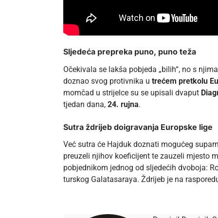
Sljedeća prepreka puno, puno teža
Očekivala se lakša pobjeda „bilih“, no s njim
doznao svog protivnika u
trećem pretkolu Eu
momčad u strijelce su se upisali dvaput
Diag
tjedan dana,
24. rujna
.
Sutra ždrijeb doigravanja Europske lige
Već sutra će Hajduk doznati mogućeg suparnika
preuzeli njihov koeficijent te zauzeli mjesto
pobjednikom jednog od sljedećih dvoboja: Ros
turskog Galatasaraya. Ždrijeb je na raspore