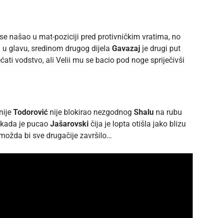
se našao u mat-poziciji pred protivničkim vratima, no
a u glavu, sredinom drugog dijela
Gavazaj
je drugi put
ti vodstvo, ali Velii mu se bacio pod noge spriječivši
nije
Todorović
nije blokirao nezgodnog
Shalu
na rubu
kada je pucao
Jašarovski
čija je lopta otišla jako blizu
, možda bi sve drugačije završilo…