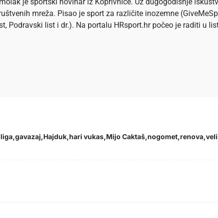
olak je sportski novinar iz Koprivnice. Uz dugogodišnje iskustv
 društvenih mreža. Pisao je sport za različite inozemne (GiveMeSp
ist, Podravski list i dr.). Na portalu HRsport.hr počeo je raditi u 
liga
gavazaj
Hajduk
hari vukas
Mijo Caktaš
nogomet
renova
veli