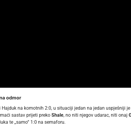
a na odmor
Hajduk na komotnih 2:0, u situaciji jedan na jedan uspješniji je 
maći sastav prijeti preko
Shale
, no niti njegov udarac, niti onaj
G
duka te „samo“ 1:0 na semaforu.