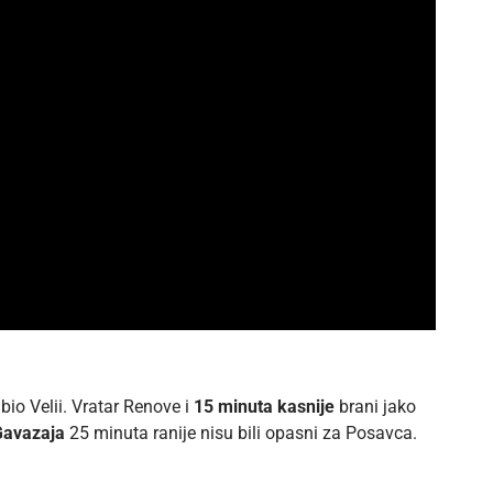
bio Velii. Vratar Renove i
15 minuta kasnije
brani jako
avazaja
25 minuta ranije nisu bili opasni za Posavca.