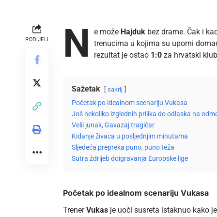
N
e može
Hajduk
bez drame. Čak i ka
PODIJELI
trenucima u kojima su uporni domaći
rezultat je ostao
1:0
za hrvatski klub
Sažetak
sakrij
Početak po idealnom scenariju Vukasa
Još nekoliko izglednih prilika do odlaska na odm
Velii junak, Gavazaj tragičar
Kidanje živaca u posljednjim minutama
Sljedeća prepreka puno, puno teža
Sutra ždrijeb doigravanja Europske lige
Početak po idealnom scenariju Vukasa
Trener
Vukas
je uoči susreta istaknuo kako je 