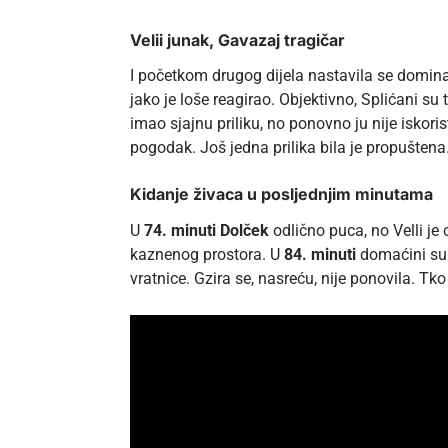
Velii junak, Gavazaj tragičar
I početkom drugog dijela nastavila se dominaci
jako je loše reagirao. Objektivno, Splićani s
imao sjajnu priliku, no ponovno ju nije iskor
pogodak. Još jedna prilika bila je propuštena
Kidanje živaca u posljednjim minutama
U
74. minuti Dolček
odlično puca, no Velli je
kaznenog prostora. U
84. minuti
domaćini su 
vratnice. Gzira se, nasreću, nije ponovila. T