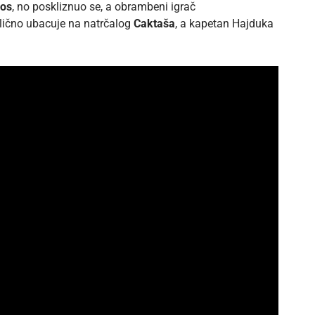
os
, no poskliznuo se, a obrambeni igrač
lično ubacuje na natrčalog
Caktaša
, a kapetan Hajduka