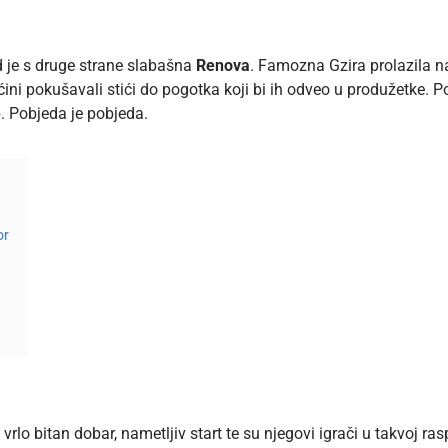
d je s druge strane slabašna
Renova
. Famozna Gzira prolazila 
ni pokušavali stići do pogotka koji bi ih odveo u produžetke. 
. Pobjeda je pobjeda.
or
vrlo bitan dobar, nametljiv start te su njegovi igrači u takvoj rasp