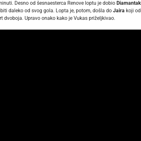
 minuti. Desno od šesnaesterca Renove loptu je dobio
Diamantak
iti daleko od svog gola. Lopta je, potom, došla do
Jaira
koji od
t dvoboja. Upravo onako kako je Vukas priželjkivao.