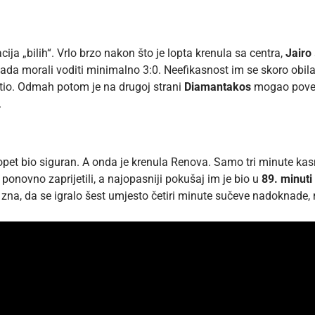
ja „bilih“. Vrlo brzo nakon što je lopta krenula sa centra,
Jairo
u tada morali voditi minimalno 3:0. Neefikasnost im se skoro obil
istio. Odmah potom je na drugoj strani
Diamantakos
mogao poveća
.
 opet bio siguran. A onda je krenula Renova. Samo tri minute kas
ponovno zaprijetili, a najopasniji pokušaj im je bio u
89. minuti
ko zna, da se igralo šest umjesto četiri minute sučeve nadoknade