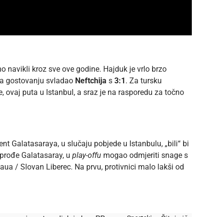
o navikli kroz sve ove godine. Hajduk je vrlo brzo
e na gostovanju svladao
Neftchija
s
3:1
. Za tursku
e, ovaj puta u Istanbul, a sraz je na rasporedu za točno
t Galatasaraya, u slučaju pobjede u Istanbulu, „bili“ bi
o prođe Galatasaray, u
play-offu
mogao odmjeriti snage s
ua / Slovan Liberec. Na prvu, protivnici malo lakši od