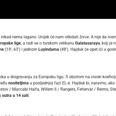
a nikad nema lagano. Uvijek će nam otkidati živce. A nije da nism
ropske lige
, a radi se o turskom velikanu
Galatasarayu
, koji j
ne
(19′, 63′) i jednom
Luyindama
(48′). Hajduk će opet ići u gost
 u doigravanju za Europsku ligu. S obzirom na visoki koeficijen
 među
nositeljima
u posljednjoj fazi EL-e. Hajduk bi, naravno, ak
tov / Maccabi Haifa, Willem II / Rangers, Fehervar / Reims, Stea
du
sutra u 14 sati
.