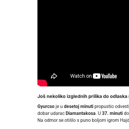
Još nekoliko izglednih prilika do odlask
Gyurcso
je u
desetoj minuti
propustio odvesti 
dobar udarac
Diamantakosa
. U
37. minuti
do
Na odmor se otišlo s puno boljom igrom Haj