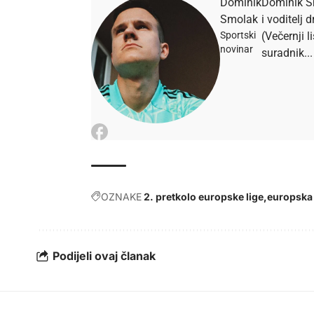
Dominik
Dominik Sm
Smolak
i voditelj
Sportski
(Večernji l
novinar
suradnik...
OZNAKE
2. pretkolo europske lige
europska 
Podijeli ovaj članak