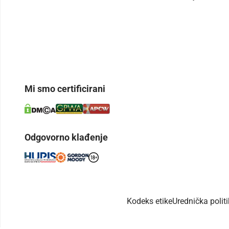
Mi smo certificirani
Odgovorno klađenje
Kodeks etike
Urednička polit