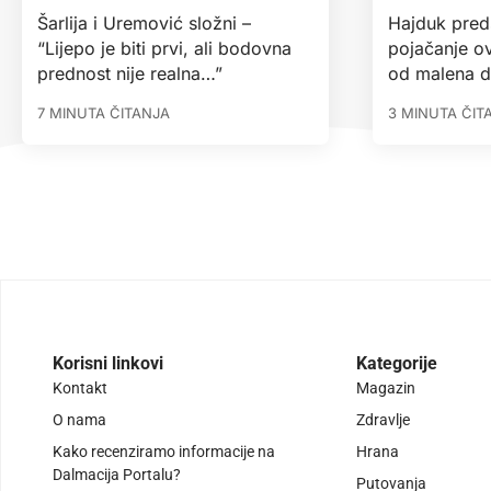
Šarlija i Uremović složni –
Hajduk pred
“Lijepo je biti prvi, ali bodovna
pojačanje ov
prednost nije realna…”
od malena 
7 MINUTA ČITANJA
3 MINUTA ČIT
Korisni linkovi
Kategorije
Kontakt
Magazin
O nama
Zdravlje
Kako recenziramo informacije na
Hrana
Dalmacija Portalu?
Putovanja