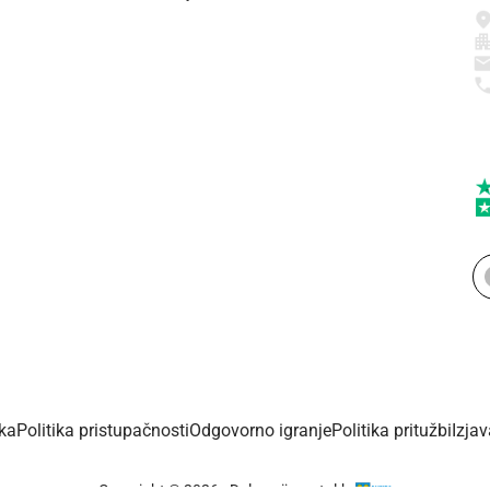
ika
Politika pristupačnosti
Odgovorno igranje
Politika pritužbi
Izja