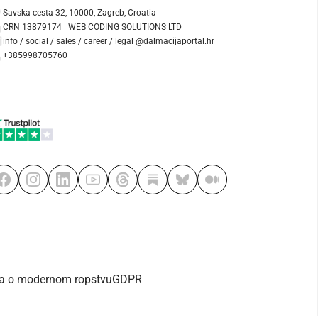
Savska cesta 32, 10000, Zagreb, Croatia
CRN 13879174 | WEB CODING SOLUTIONS LTD
info / social / sales / career / legal @dalmacijaportal.hr
+385998705760
va o modernom ropstvu
GDPR