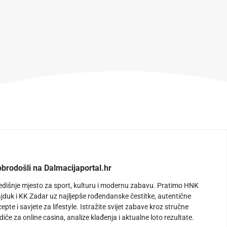
brodošli na Dalmacijaportal.hr
edišnje mjesto za sport, kulturu i modernu zabavu. Pratimo HNK
jduk i KK Zadar uz najljepše rođendanske čestitke, autentične
cepte i savjete za lifestyle. Istražite svijet zabave kroz stručne
diče za online casina, analize klađenja i aktualne loto rezultate.