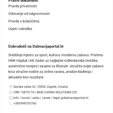
Pravni dokumenti
Pravila privatnosti
Odricanje od odgovornosti
Pravila o kolačićima
Uvjeti i odredbe
Dobrodošli na Dalmacijaportal.hr
Središnje mjesto za sport, kulturu i modernu zabavu. Pratimo
HNK Hajduk i KK Zadar uz najljepše rođendanske čestitke,
autentične recepte i savjete za lifestyle. Istražite svijet zabave
kroz stručne vodiče za online casina, analize klađenja i
aktualne loto rezultate.
Savska cesta 32, 10000, Zagreb, Croatia
CRN 13879174 | WEB CODING SOLUTIONS LTD
info / social / sales / career / legal @dalmacijaportal.hr
+385998705760