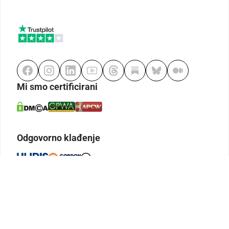
Mi smo certificirani
Odgovorno klađenje
Kodeks etike
Urednička politika