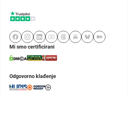
Mi smo certificirani
Odgovorno klađenje
Kodeks etike
Urednička politika