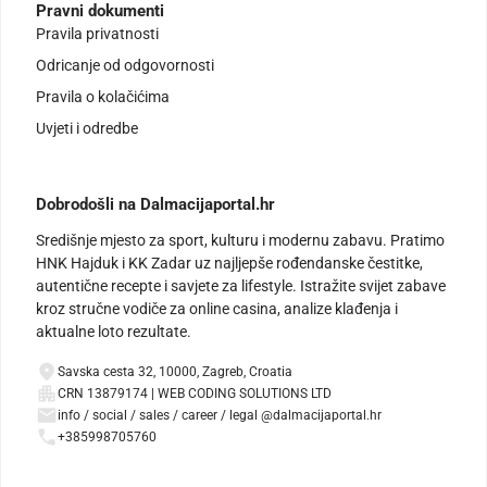
Pravni dokumenti
Pravila privatnosti
Odricanje od odgovornosti
Pravila o kolačićima
Uvjeti i odredbe
Dobrodošli na Dalmacijaportal.hr
Središnje mjesto za sport, kulturu i modernu zabavu. Pratimo
HNK Hajduk i KK Zadar uz najljepše rođendanske čestitke,
autentične recepte i savjete za lifestyle. Istražite svijet zabave
kroz stručne vodiče za online casina, analize klađenja i
aktualne loto rezultate.
Savska cesta 32, 10000, Zagreb, Croatia
CRN 13879174 | WEB CODING SOLUTIONS LTD
info / social / sales / career / legal @dalmacijaportal.hr
+385998705760