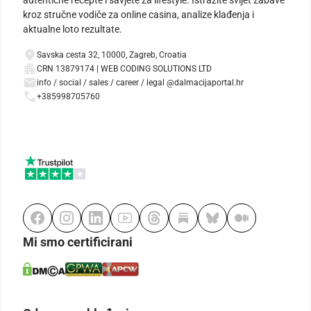
autentične recepte i savjete za lifestyle. Istražite svijet zabave
kroz stručne vodiče za online casina, analize klađenja i
aktualne loto rezultate.
Savska cesta 32, 10000, Zagreb, Croatia
CRN 13879174 | WEB CODING SOLUTIONS LTD
info / social / sales / career / legal @dalmacijaportal.hr
+385998705760
Mi smo certificirani