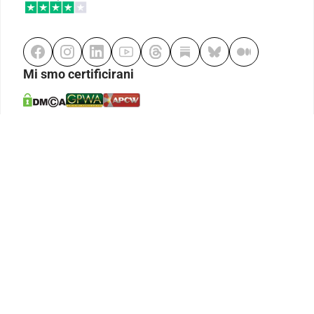
Mi smo certificirani
Odgovorno klađenje
Kodeks etike
Urednička politika
Politika pristupačnosti
Odgovorno igranje
Politika pritužbi