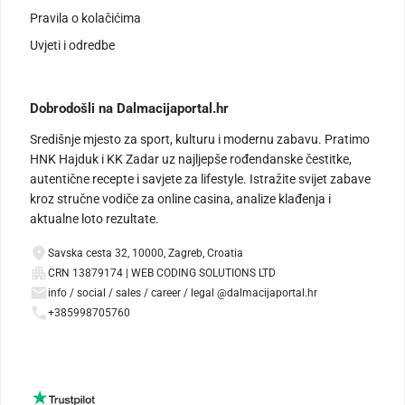
Pravila o kolačićima
Uvjeti i odredbe
Dobrodošli na Dalmacijaportal.hr
Središnje mjesto za sport, kulturu i modernu zabavu. Pratimo
HNK Hajduk i KK Zadar uz najljepše rođendanske čestitke,
autentične recepte i savjete za lifestyle. Istražite svijet zabave
kroz stručne vodiče za online casina, analize klađenja i
aktualne loto rezultate.
Savska cesta 32, 10000, Zagreb, Croatia
CRN 13879174 | WEB CODING SOLUTIONS LTD
info / social / sales / career / legal @dalmacijaportal.hr
+385998705760