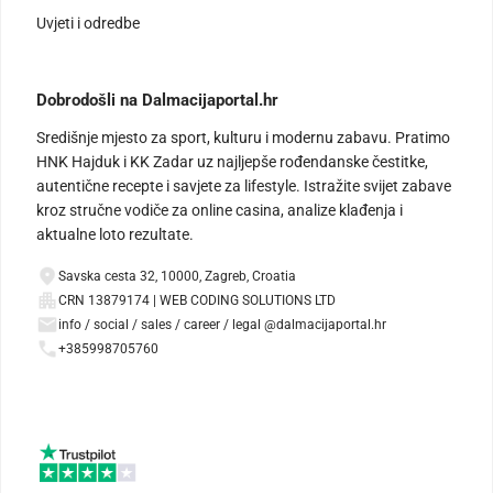
Uvjeti i odredbe
Dobrodošli na Dalmacijaportal.hr
Središnje mjesto za sport, kulturu i modernu zabavu. Pratimo
HNK Hajduk i KK Zadar uz najljepše rođendanske čestitke,
autentične recepte i savjete za lifestyle. Istražite svijet zabave
kroz stručne vodiče za online casina, analize klađenja i
aktualne loto rezultate.
Savska cesta 32, 10000, Zagreb, Croatia
CRN 13879174 | WEB CODING SOLUTIONS LTD
info / social / sales / career / legal @dalmacijaportal.hr
+385998705760