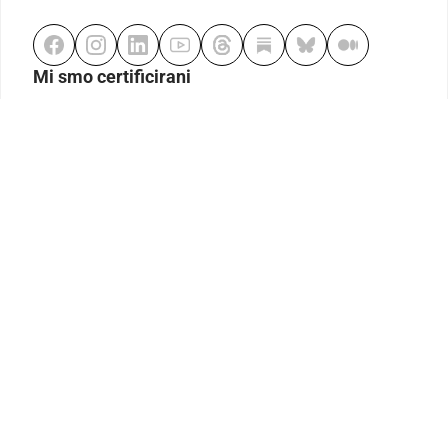
Mi smo certificirani
Odgovorno klađenje
Kodeks etike
Urednička politika
Politika pristupačnosti
Odgovorno igranje
Politika pritužbi
Izjava o modernom ropstvu