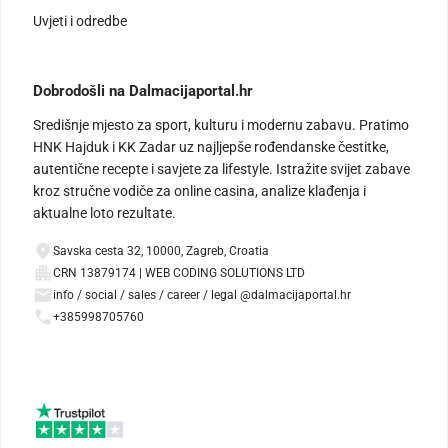
Uvjeti i odredbe
Dobrodošli na Dalmacijaportal.hr
Središnje mjesto za sport, kulturu i modernu zabavu. Pratimo
HNK Hajduk i KK Zadar uz najljepše rođendanske čestitke,
autentične recepte i savjete za lifestyle. Istražite svijet zabave
kroz stručne vodiče za online casina, analize klađenja i
aktualne loto rezultate.
Savska cesta 32, 10000, Zagreb, Croatia
CRN 13879174 | WEB CODING SOLUTIONS LTD
info / social / sales / career / legal @dalmacijaportal.hr
+385998705760