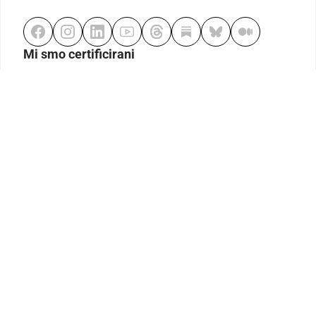
Mi smo certificirani
Odgovorno klađenje
Kodeks etike
Urednička politika
Politika pristupačnosti
Odgovorno igranje
Politika pritužbi
Izjava o modernom ropstvu