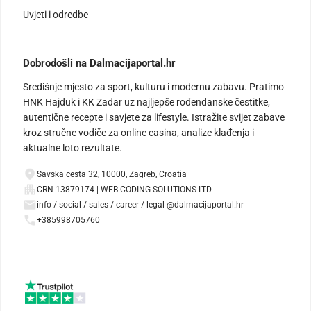
Uvjeti i odredbe
Dobrodošli na Dalmacijaportal.hr
Središnje mjesto za sport, kulturu i modernu zabavu. Pratimo
HNK Hajduk i KK Zadar uz najljepše rođendanske čestitke,
autentične recepte i savjete za lifestyle. Istražite svijet zabave
kroz stručne vodiče za online casina, analize klađenja i
aktualne loto rezultate.
Savska cesta 32, 10000, Zagreb, Croatia
CRN 13879174 | WEB CODING SOLUTIONS LTD
info / social / sales / career / legal @dalmacijaportal.hr
+385998705760