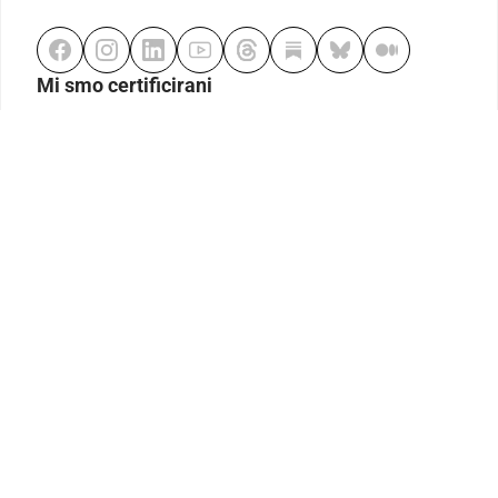
Mi smo certificirani
Odgovorno klađenje
Kodeks etike
Urednička politika
Politika pristupačnosti
Odgovorno igranje
Politika pritužbi
Izjava o modernom ropstvu