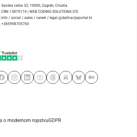
Savska cesta 32, 10000, Zagreb, Croatia
CRN 13879174 | WEB CODING SOLUTIONS LTD
info / social / sales / career / legal @dalmacijaportal.hr
+385998705760
va o modernom ropstvu
GDPR