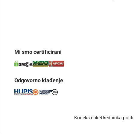
Mi smo certificirani
Odgovorno klađenje
Kodeks etike
Urednička polit