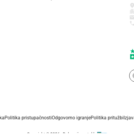
ika
Politika pristupačnosti
Odgovorno igranje
Politika pritužbi
Izja