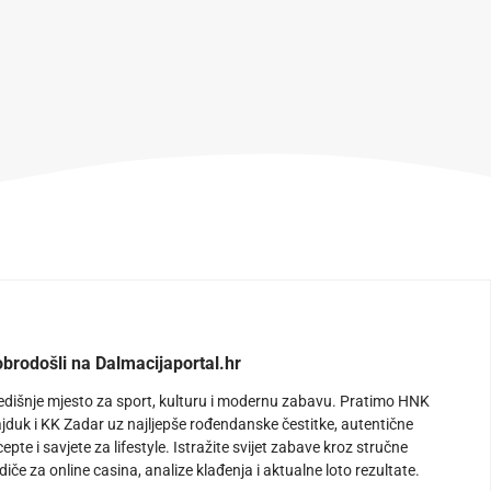
brodošli na Dalmacijaportal.hr
edišnje mjesto za sport, kulturu i modernu zabavu. Pratimo HNK
jduk i KK Zadar uz najljepše rođendanske čestitke, autentične
cepte i savjete za lifestyle. Istražite svijet zabave kroz stručne
diče za online casina, analize klađenja i aktualne loto rezultate.