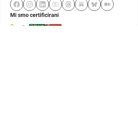
Mi smo certificirani
Odgovorno klađenje
Kodeks etike
Urednička politika
Politika pristupačnosti
Odgovorno igranje
Politika pritužbi
Izjava o modernom ropstvu
GDPR