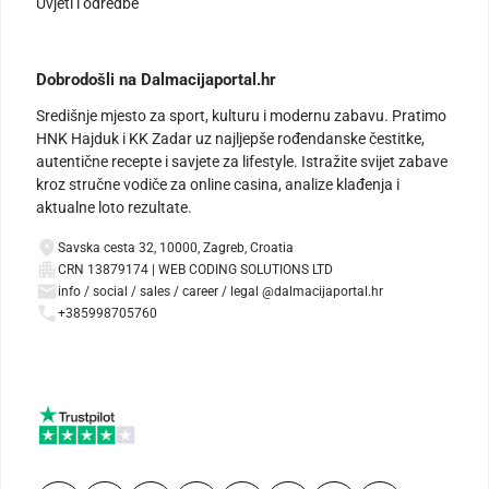
Uvjeti i odredbe
Dobrodošli na Dalmacijaportal.hr
Središnje mjesto za sport, kulturu i modernu zabavu. Pratimo
HNK Hajduk i KK Zadar uz najljepše rođendanske čestitke,
autentične recepte i savjete za lifestyle. Istražite svijet zabave
kroz stručne vodiče za online casina, analize klađenja i
aktualne loto rezultate.
Savska cesta 32, 10000, Zagreb, Croatia
CRN 13879174 | WEB CODING SOLUTIONS LTD
info / social / sales / career / legal @dalmacijaportal.hr
+385998705760