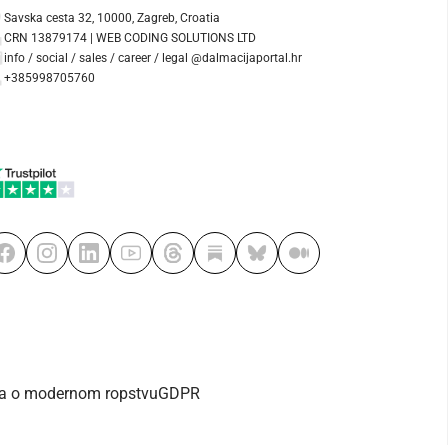
Savska cesta 32, 10000, Zagreb, Croatia
CRN 13879174 | WEB CODING SOLUTIONS LTD
info / social / sales / career / legal @dalmacijaportal.hr
+385998705760
va o modernom ropstvu
GDPR