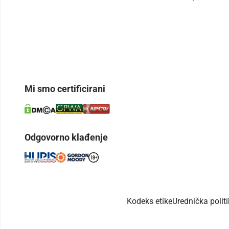
Mi smo certificirani
Odgovorno klađenje
Kodeks etike
Urednička polit