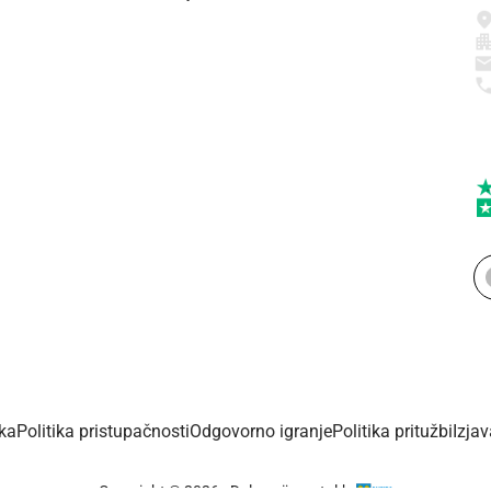
ika
Politika pristupačnosti
Odgovorno igranje
Politika pritužbi
Izja