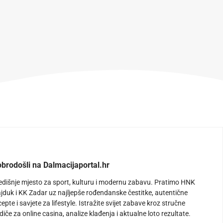
brodošli na Dalmacijaportal.hr
edišnje mjesto za sport, kulturu i modernu zabavu. Pratimo HNK
jduk i KK Zadar uz najljepše rođendanske čestitke, autentične
cepte i savjete za lifestyle. Istražite svijet zabave kroz stručne
diče za online casina, analize klađenja i aktualne loto rezultate.