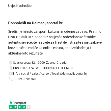
Uvjeti i odredbe
Dobrodošli na Dalmacijaportal.hr
Središnje mjesto za sport, kulturu i modernu zabavu. Pratimo
HNK Hajduk i KK Zadar uz najljepše rođendanske čestitke,
autentične recepte i savjete za lifestyle. Istražite svijet zabave
kroz stručne vodiče za online casina, analize klađenja i
aktualne loto rezultate.
Savska cesta 32, 10000, Zagreb, Croatia
CRN 13879174 | WEB CODING SOLUTIONS LTD
info / social / sales / career / legal @dalmacijaportal.hr
+385998705760