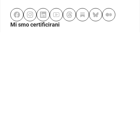
Mi smo certificirani
Odgovorno klađenje
Kodeks etike
Urednička politika
Politika pristupačnosti
Odgovorno igranje
Politika pritužbi
Izjava o modernom ropstvu