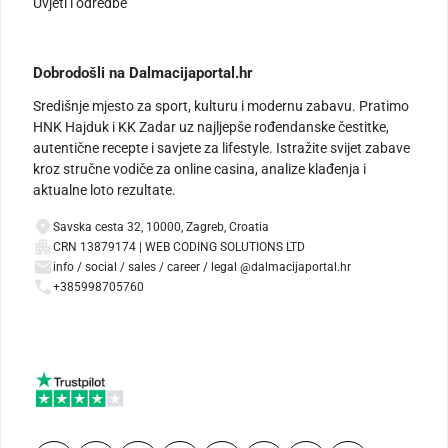
Uvjeti i odredbe
Dobrodošli na Dalmacijaportal.hr
Središnje mjesto za sport, kulturu i modernu zabavu. Pratimo
HNK Hajduk i KK Zadar uz najljepše rođendanske čestitke,
autentične recepte i savjete za lifestyle. Istražite svijet zabave
kroz stručne vodiče za online casina, analize klađenja i
aktualne loto rezultate.
Savska cesta 32, 10000, Zagreb, Croatia
CRN 13879174 | WEB CODING SOLUTIONS LTD
info / social / sales / career / legal @dalmacijaportal.hr
+385998705760