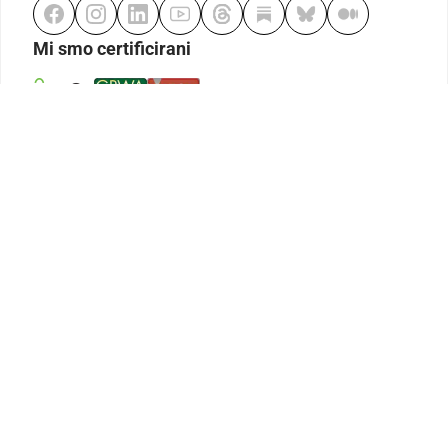
Mi smo certificirani
Odgovorno klađenje
Kodeks etike
Urednička politika
Politika pristupačnosti
Odgovorno igranje
Politika pritužbi
Izjava o modernom ropstvu
GDPR