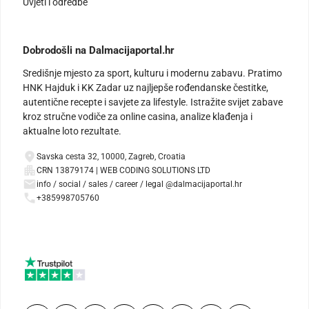
Uvjeti i odredbe
Dobrodošli na Dalmacijaportal.hr
Središnje mjesto za sport, kulturu i modernu zabavu. Pratimo
HNK Hajduk i KK Zadar uz najljepše rođendanske čestitke,
autentične recepte i savjete za lifestyle. Istražite svijet zabave
kroz stručne vodiče za online casina, analize klađenja i
aktualne loto rezultate.
Savska cesta 32, 10000, Zagreb, Croatia
CRN 13879174 | WEB CODING SOLUTIONS LTD
info / social / sales / career / legal @dalmacijaportal.hr
+385998705760