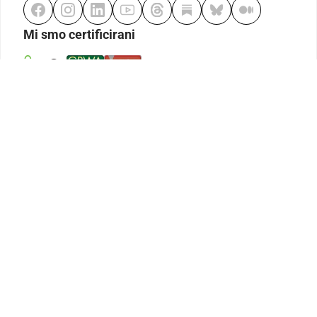
Mi smo certificirani
Odgovorno klađenje
Kodeks etike
Urednička politika
Politika pristupačnosti
Odgovorno igranje
Politika pritužbi
Izjava o modernom ropstvu
GDPR