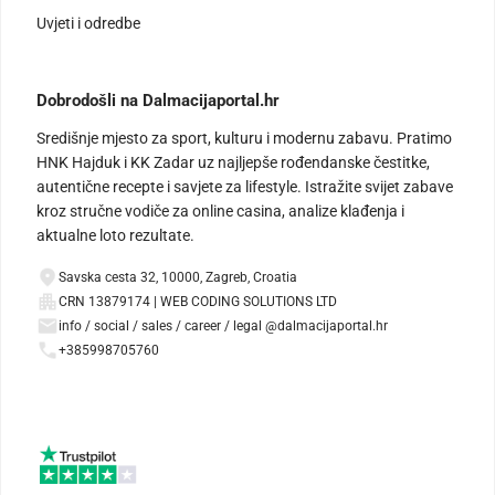
Uvjeti i odredbe
Dobrodošli na Dalmacijaportal.hr
Središnje mjesto za sport, kulturu i modernu zabavu. Pratimo
HNK Hajduk i KK Zadar uz najljepše rođendanske čestitke,
autentične recepte i savjete za lifestyle. Istražite svijet zabave
kroz stručne vodiče za online casina, analize klađenja i
aktualne loto rezultate.
Savska cesta 32, 10000, Zagreb, Croatia
CRN 13879174 | WEB CODING SOLUTIONS LTD
info / social / sales / career / legal @dalmacijaportal.hr
+385998705760