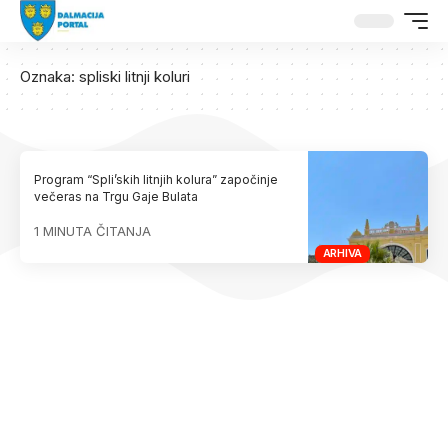
Oznaka:
spliski litnji koluri
Program “Spli’skih litnjih kolura” započinje
večeras na Trgu Gaje Bulata
1 MINUTA ČITANJA
ARHIVA