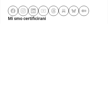
Mi smo certificirani
Odgovorno klađenje
Kodeks etike
Urednička politika
Politika pristupačnosti
Odgovorno igranje
Politika pritužbi
Izjava o modernom ropstvu