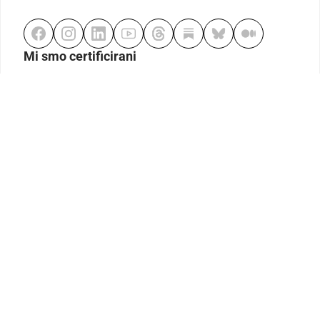
Mi smo certificirani
Odgovorno klađenje
Kodeks etike
Urednička politika
Politika pristupačnosti
Odgovorno igranje
Politika pritužbi
Izjava o modernom ropstvu