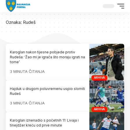
Oznaka:
Rudeš
Karoglan nakon tijesne pobjede protiv
Rudeša: ‘Žao mi je igrača što moraju igrati na
tome’
3 MINUTA ČITANJA
ARHIVA
Hajduk u drugom poluvremenu uspio slomiti
Rudeš
3 MINUTA ČITANJA
ARHIVA
Karoglan iznenadio s početnih 11: Livaja i
tinejdžer kreću od prve minute