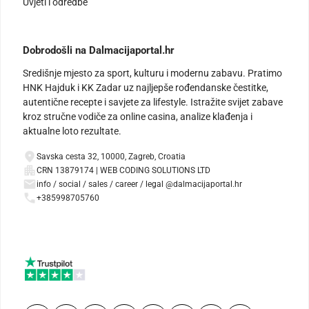
Uvjeti i odredbe
Dobrodošli na Dalmacijaportal.hr
Središnje mjesto za sport, kulturu i modernu zabavu. Pratimo
HNK Hajduk i KK Zadar uz najljepše rođendanske čestitke,
autentične recepte i savjete za lifestyle. Istražite svijet zabave
kroz stručne vodiče za online casina, analize klađenja i
aktualne loto rezultate.
Savska cesta 32, 10000, Zagreb, Croatia
CRN 13879174 | WEB CODING SOLUTIONS LTD
info / social / sales / career / legal @dalmacijaportal.hr
+385998705760