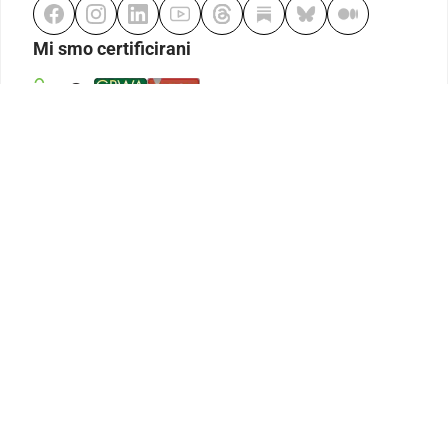
Mi smo certificirani
Odgovorno klađenje
Kodeks etike
Urednička politika
Politika pristupačnosti
Odgovorno igranje
Politika pritužbi
Izjava o modernom ropstvu
GDPR