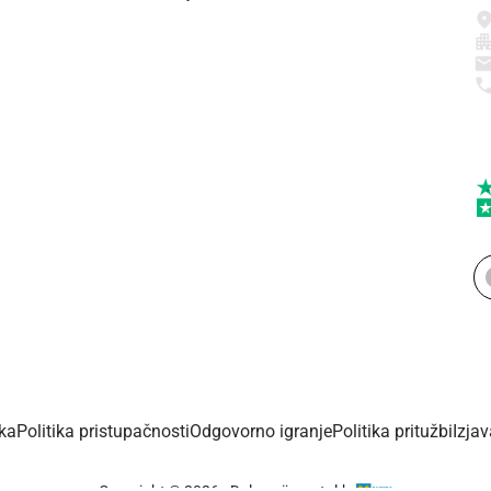
ika
Politika pristupačnosti
Odgovorno igranje
Politika pritužbi
Izja