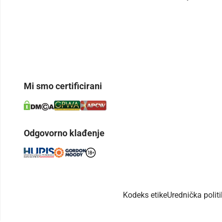
Mi smo certificirani
Odgovorno klađenje
Kodeks etike
Urednička polit