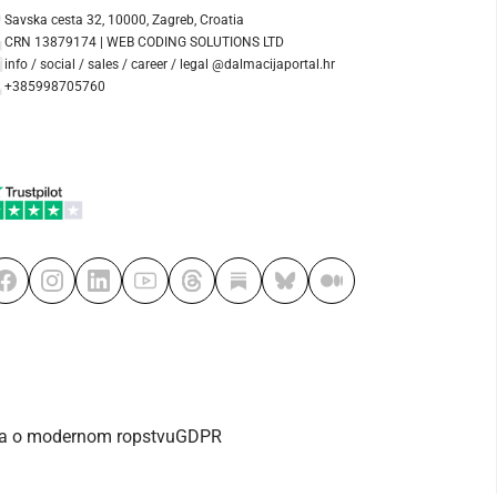
Savska cesta 32, 10000, Zagreb, Croatia
CRN 13879174 | WEB CODING SOLUTIONS LTD
info / social / sales / career / legal @dalmacijaportal.hr
+385998705760
va o modernom ropstvu
GDPR