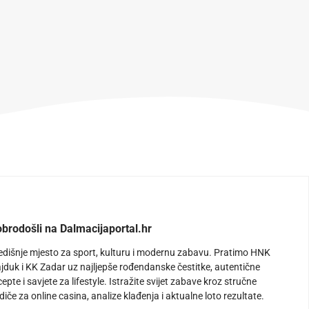
brodošli na Dalmacijaportal.hr
edišnje mjesto za sport, kulturu i modernu zabavu. Pratimo HNK
jduk i KK Zadar uz najljepše rođendanske čestitke, autentične
cepte i savjete za lifestyle. Istražite svijet zabave kroz stručne
diče za online casina, analize klađenja i aktualne loto rezultate.