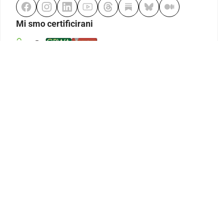
Mi smo certificirani
Odgovorno klađenje
Kodeks etike
Urednička politika
Politika pristupačnosti
Odgovorno igranje
Politika pritužbi
Izjava o modernom ropstvu
GDPR