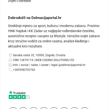
Uvjeti i odredbe
Dobrodošli na Dalmacijaportal.hr
Središnje mjesto za sport, kulturu i modernu zabavu. Pratimo
HNK Hajduk i KK Zadar uz najljepše rođendanske čestitke,
autentične recepte i savjete za lifestyle. Istražite svijet zabave
kroz stručne vodiče za online casina, analize klađenja i
aktualne loto rezultate.
Savska cesta 32, 10000, Zagreb, Croatia
CRN 13879174 | WEB CODING SOLUTIONS LTD
info / social / sales / career / legal @dalmacijaportal.hr
+385998705760