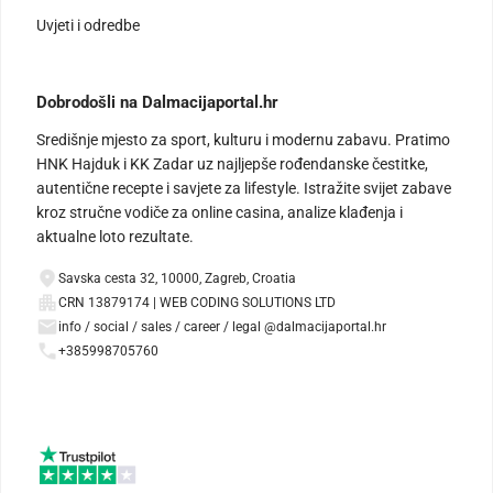
Uvjeti i odredbe
Dobrodošli na Dalmacijaportal.hr
Središnje mjesto za sport, kulturu i modernu zabavu. Pratimo
HNK Hajduk i KK Zadar uz najljepše rođendanske čestitke,
autentične recepte i savjete za lifestyle. Istražite svijet zabave
kroz stručne vodiče za online casina, analize klađenja i
aktualne loto rezultate.
Savska cesta 32, 10000, Zagreb, Croatia
CRN 13879174 | WEB CODING SOLUTIONS LTD
info / social / sales / career / legal @dalmacijaportal.hr
+385998705760