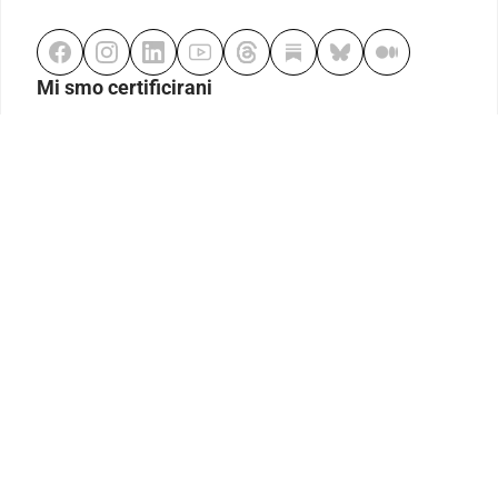
Mi smo certificirani
Odgovorno klađenje
Kodeks etike
Urednička politika
Politika pristupačnosti
Odgovorno igranje
Politika pritužbi
Izjava o modernom ropstvu