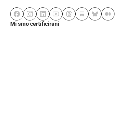
Mi smo certificirani
Odgovorno klađenje
Kodeks etike
Urednička politika
Politika pristupačnosti
Odgovorno igranje
Politika pritužbi
Izjava o modernom ropstvu