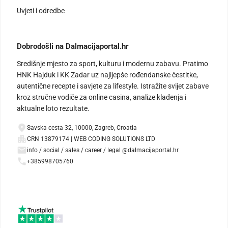
Uvjeti i odredbe
Dobrodošli na Dalmacijaportal.hr
Središnje mjesto za sport, kulturu i modernu zabavu. Pratimo
HNK Hajduk i KK Zadar uz najljepše rođendanske čestitke,
autentične recepte i savjete za lifestyle. Istražite svijet zabave
kroz stručne vodiče za online casina, analize klađenja i
aktualne loto rezultate.
Savska cesta 32, 10000, Zagreb, Croatia
CRN 13879174 | WEB CODING SOLUTIONS LTD
info / social / sales / career / legal @dalmacijaportal.hr
+385998705760