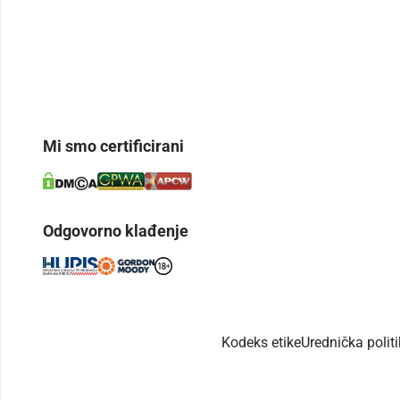
Mi smo certificirani
Odgovorno klađenje
Kodeks etike
Urednička polit