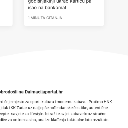
godišnjakinji ukrao karticu pa
išao na bankomat
1 MINUTA ČITANJA
brodošli na Dalmacijaportal.hr
edišnje mjesto za sport, kulturu i modernu zabavu. Pratimo HNK
jduk i KK Zadar uz najljepše rođendanske čestitke, autentične
cepte i savjete za lifestyle. Istražite svijet zabave kroz stručne
diče za online casina, analize klađenja i aktualne loto rezultate.