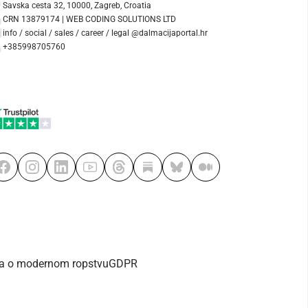
Savska cesta 32, 10000, Zagreb, Croatia
CRN 13879174 | WEB CODING SOLUTIONS LTD
info / social / sales / career / legal @dalmacijaportal.hr
+385998705760
va o modernom ropstvu
GDPR