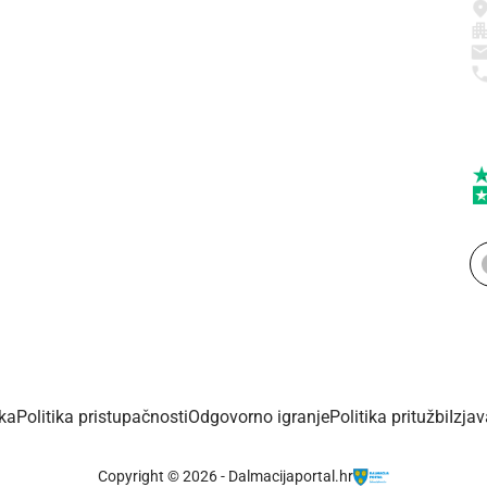
ika
Politika pristupačnosti
Odgovorno igranje
Politika pritužbi
Izja
Copyright © 2026 - Dalmacijaportal.hr