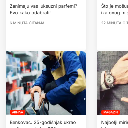
Zanimaju vas luksuzni parfemi?
Što je mošus 
Evo kako odabrati!
iza ovog mis
6 MINUTA ČITANJA
22 MINUTA ČI
ARHIVA
MAGAZIN
Benkovac: 25-godišnjak ukrao
Najbolji miri