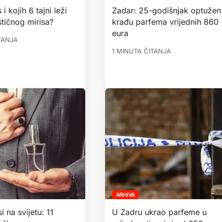
i kojih 6 tajni leži
Zadar: 25-godišnjak optužen
tičnog mirisa?
krađu parfema vrijednih 860
eura
TANJA
1 MINUTA ČITANJA
ARHIVA
si na svijetu: 11
U Zadru ukrao parfeme u