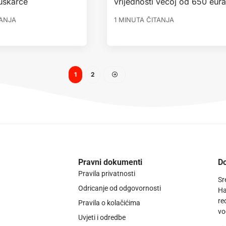
uškarce
vrijednosti većoj od 650 eura
TANJA
1 MINUTA ČITANJA
1
2
Pravni dokumenti
Do
Pravila privatnosti
Sr
Odricanje od odgovornosti
Ha
re
Pravila o kolačićima
vo
Uvjeti i odredbe