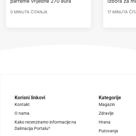
parfeme vrijedne 270 eura
izbora za m
0 MINUTA ČITANJA
17 MINUTA ČI
Korisni linkovi
Kategorije
Kontakt
Magazin
O nama
Zdravlje
Kako recenziramo informacije na
Hrana
Dalmacija Portalu?
Putovanja