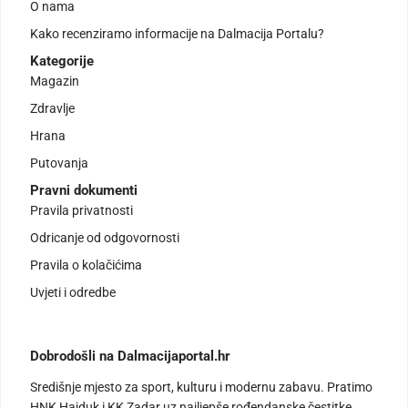
O nama
Kako recenziramo informacije na Dalmacija Portalu?
Kategorije
Magazin
Zdravlje
Hrana
Putovanja
Pravni dokumenti
Pravila privatnosti
Odricanje od odgovornosti
Pravila o kolačićima
Uvjeti i odredbe
Dobrodošli na Dalmacijaportal.hr
Središnje mjesto za sport, kulturu i modernu zabavu. Pratimo
HNK Hajduk i KK Zadar uz najljepše rođendanske čestitke,