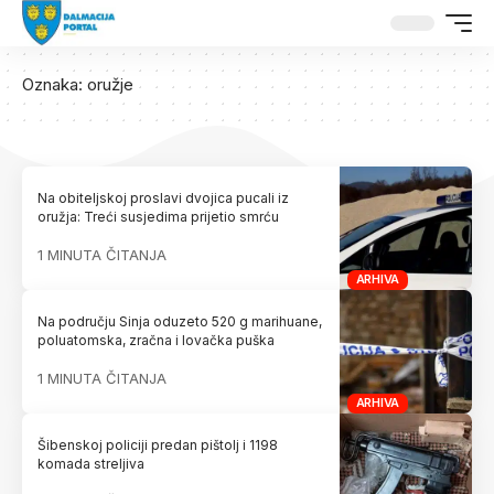
Oznaka:
oružje
Na obiteljskoj proslavi dvojica pucali iz
oružja: Treći susjedima prijetio smrću
1 MINUTA ČITANJA
ARHIVA
Na području Sinja oduzeto 520 g marihuane,
poluatomska, zračna i lovačka puška
1 MINUTA ČITANJA
ARHIVA
Šibenskoj policiji predan pištolj i 1198
komada streljiva