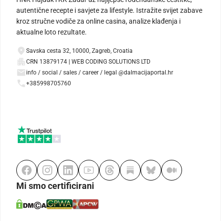
autentične recepte i savjete za lifestyle. Istražite svijet zabave
kroz stručne vodiče za online casina, analize klađenja i
aktualne loto rezultate.
Savska cesta 32, 10000, Zagreb, Croatia
CRN 13879174 | WEB CODING SOLUTIONS LTD
info / social / sales / career / legal @dalmacijaportal.hr
+385998705760
Mi smo certificirani