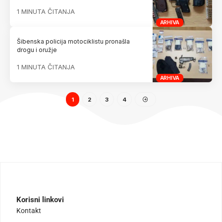
1 MINUTA ČITANJA
ARHIVA
Šibenska policija motociklistu pronašla
drogu i oružje
1 MINUTA ČITANJA
ARHIVA
1
2
3
4
Korisni linkovi
Kontakt