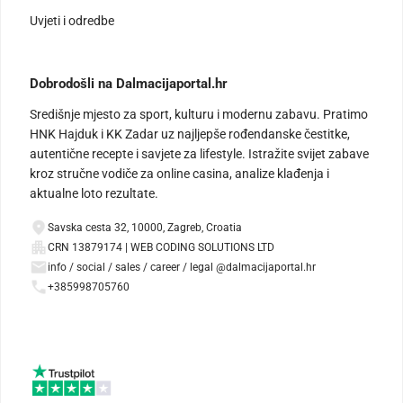
Uvjeti i odredbe
Dobrodošli na Dalmacijaportal.hr
Središnje mjesto za sport, kulturu i modernu zabavu. Pratimo
HNK Hajduk i KK Zadar uz najljepše rođendanske čestitke,
autentične recepte i savjete za lifestyle. Istražite svijet zabave
kroz stručne vodiče za online casina, analize klađenja i
aktualne loto rezultate.
Savska cesta 32, 10000, Zagreb, Croatia
CRN 13879174 | WEB CODING SOLUTIONS LTD
info / social / sales / career / legal @dalmacijaportal.hr
+385998705760