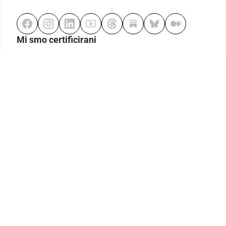
Mi smo certificirani
Odgovorno klađenje
Kodeks etike
Urednička politika
Politika pristupačnosti
Odgovorno igranje
Politika pritužbi
Izjava o modernom ropstvu