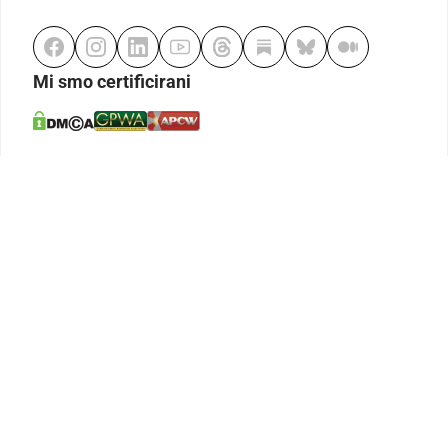
Mi smo certificirani
Odgovorno klađenje
Kodeks etike
Urednička politika
Politika pristupačnosti
Odgovorno igranje
Politika pritužbi
Izjava o modernom ropstvu