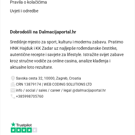
Pravila o kolačićima
Uvjeti i odredbe
Dobrodošli na Dalmacijaportal.hr
Središnje mjesto za sport, kulturu i modernu zabavu. Pratimo
HNK Hajduk i KK Zadar uz najljepše rođendanske čestitke,
autentične recepte i savjete za lifestyle. Istražite svijet zabave
kroz stručne vodiče za online casina, analize klađenja i
aktualne loto rezultate.
Savska cesta 32, 10000, Zagreb, Croatia
CRN 13879174 | WEB CODING SOLUTIONS LTD
info / social / sales / career / legal @dalmacijaportal.hr
+385998705760