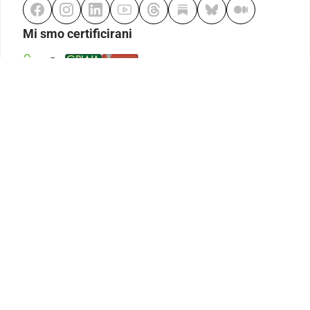
Mi smo certificirani
Odgovorno klađenje
Kodeks etike
Urednička politika
Politika pristupačnosti
Odgovorno igranje
Politika pritužbi
Izjava o modernom ropstvu
GDPR