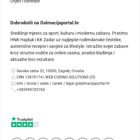
Uvjeti i odredbe
Dobrodošli na Dalmacijaportal.hr
Središnje mjesto za sport, kulturu i modernu zabavu. Pratimo
HNK Hajduk i KK Zadar uz najljepše rođendanske čestitke,
autentične recepte i savjete za lifestyle. Istražite svijet zabave
kroz stručne vodiče za online casina, analize klađenja i
aktualne loto rezultate.
Savska cesta 32, 10000, Zagreb, Croatia
CRN 13879174 | WEB CODING SOLUTIONS LTD
info / social / sales / career / legal @dalmacijaportal.hr
+385998705760