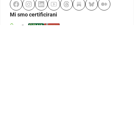
Mi smo certificirani
Odgovorno klađenje
Kodeks etike
Urednička politika
Politika pristupačnosti
Odgovorno igranje
Politika pritužbi
Izjava o modernom ropstvu
GDPR