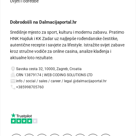
Uvjeti i odredbe
Dobrodošli na Dalmacijaportal.hr
Središnje mjesto za sport, kulturu i modernu zabavu. Pratimo
HNK Hajduk i KK Zadar uz najljepše rođendanske čestitke,
autentične recepte i savjete za lifestyle. Istražite svijet zabave
kroz stručne vodiče za online casina, analize klađenja i
aktualne loto rezultate.
Savska cesta 32, 10000, Zagreb, Croatia
CRN 13879174 | WEB CODING SOLUTIONS LTD
info / social / sales / career / legal @dalmacijaportal.hr
+385998705760