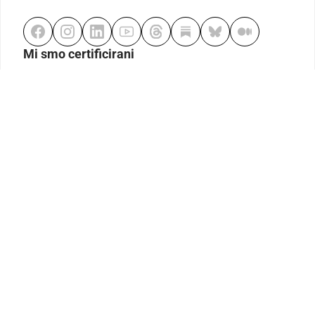
Mi smo certificirani
Odgovorno klađenje
Kodeks etike
Urednička politika
Politika pristupačnosti
Odgovorno igranje
Politika pritužbi
Izjava o modernom ropstvu