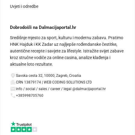
Uvjeti i odredbe
Dobrodošli na Dalmacijaportal.hr
Središnje mjesto za sport, kulturu i modernu zabavu. Pratimo
HNK Hajduk i KK Zadar uz najljepše rođendanske čestitke,
autentične recepte i savjete za lifestyle. Istražite svijet zabave
kroz stručne vodiče za online casina, analize klađenja i
aktualne loto rezultate.
Savska cesta 32, 10000, Zagreb, Croatia
CRN 13879174 | WEB CODING SOLUTIONS LTD
info / social / sales / career / legal @dalmacijaportal.hr
+385998705760