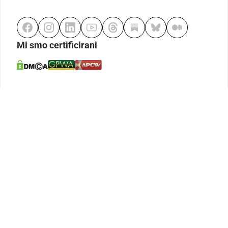
Mi smo certificirani
Odgovorno klađenje
Kodeks etike
Urednička politika
Politika pristupačnosti
Odgovorno igranje
Politika pritužbi