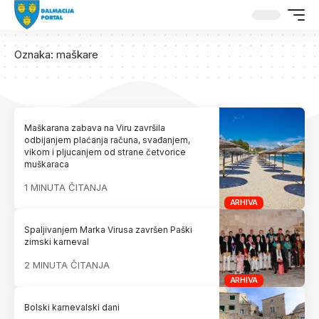
Oznaka:
maškare
Maškarana zabava na Viru završila
odbijanjem plaćanja računa, svađanjem,
vikom i pljucanjem od strane četvorice
muškaraca
1 MINUTA ČITANJA
ARHIVA
Spaljivanjem Marka Virusa završen Paški
zimski karneval
2 MINUTA ČITANJA
ARHIVA
Bolski karnevalski dani