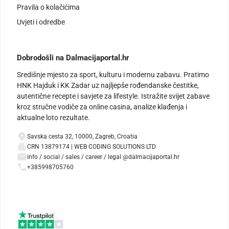
Pravila o kolačićima
Uvjeti i odredbe
Dobrodošli na Dalmacijaportal.hr
Središnje mjesto za sport, kulturu i modernu zabavu. Pratimo
HNK Hajduk i KK Zadar uz najljepše rođendanske čestitke,
autentične recepte i savjete za lifestyle. Istražite svijet zabave
kroz stručne vodiče za online casina, analize klađenja i
aktualne loto rezultate.
Savska cesta 32, 10000, Zagreb, Croatia
CRN 13879174 | WEB CODING SOLUTIONS LTD
info / social / sales / career / legal @dalmacijaportal.hr
+385998705760