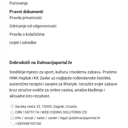
Putovanja
Pravni dokumenti
Pravila privatnosti
Odricanje od odgovornosti
Pravila o kolačićima
Uvjeti i odredbe
Dobrodošli na Dalmacijaportal.hr
Središnje mjesto za sport, kulturu i modernu zabavu. Pratimo
HNK Hajduk i KK Zadar uz najljepše rođendanske čestitke,
autentične recepte i savjete za lifestyle. Istražite svijet zabave
kroz stručne vodiče za online casina, analize klađenja i
aktualne loto rezultate.
Savska cesta 32, 10000, Zagreb, Croatia
CRN 13879174 | WEB CODING SOLUTIONS LTD
info / social / sales / career / legal @dalmacijaportal.hr
+385998705760