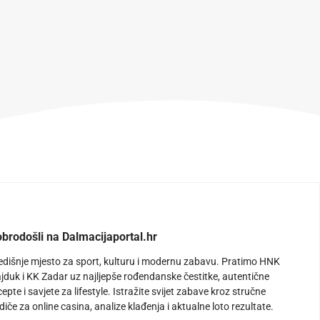
brodošli na Dalmacijaportal.hr
edišnje mjesto za sport, kulturu i modernu zabavu. Pratimo HNK
jduk i KK Zadar uz najljepše rođendanske čestitke, autentične
cepte i savjete za lifestyle. Istražite svijet zabave kroz stručne
diče za online casina, analize klađenja i aktualne loto rezultate.