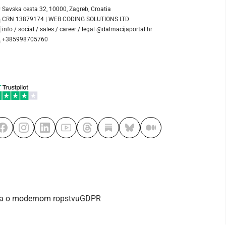
Savska cesta 32, 10000, Zagreb, Croatia
CRN 13879174 | WEB CODING SOLUTIONS LTD
info / social / sales / career / legal @dalmacijaportal.hr
+385998705760
va o modernom ropstvu
GDPR