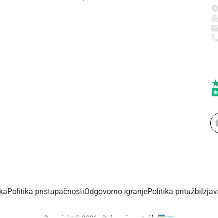
ika
Politika pristupačnosti
Odgovorno igranje
Politika pritužbi
Izja