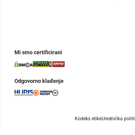
Mi smo certificirani
Odgovorno klađenje
Kodeks etike
Urednička polit