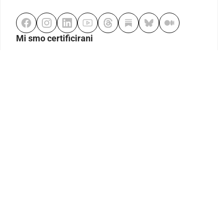
Mi smo certificirani
Odgovorno klađenje
Kodeks etike
Urednička politika
Politika pristupačnosti
Odgovorno igranje
Politika pritužbi
Izjava o modernom ropstvu