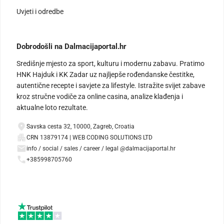
Uvjeti i odredbe
Dobrodošli na Dalmacijaportal.hr
Središnje mjesto za sport, kulturu i modernu zabavu. Pratimo
HNK Hajduk i KK Zadar uz najljepše rođendanske čestitke,
autentične recepte i savjete za lifestyle. Istražite svijet zabave
kroz stručne vodiče za online casina, analize klađenja i
aktualne loto rezultate.
Savska cesta 32, 10000, Zagreb, Croatia
CRN 13879174 | WEB CODING SOLUTIONS LTD
info / social / sales / career / legal @dalmacijaportal.hr
+385998705760