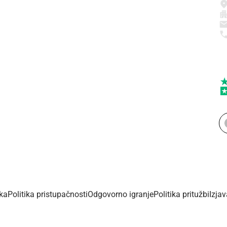
ika
Politika pristupačnosti
Odgovorno igranje
Politika pritužbi
Izja
Copyright © 2026 - Dalmacijaportal.hr