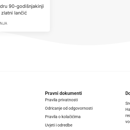
adru 90-godišnjakinji
 zlatni lančić
ANJA
Pravni dokumenti
Do
Pravila privatnosti
Sr
Odricanje od odgovornosti
Ha
re
Pravila o kolačićima
vo
Uvjeti i odredbe