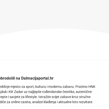
brodošli na Dalmacijaportal.hr
edišnje mjesto za sport, kulturu i modernu zabavu. Pratimo HNK
jduk i KK Zadar uz najljepše rođendanske čestitke, autentične
cepte i savjete za lifestyle. Istražite svijet zabave kroz stručne
diče za online casina, analize klađenja i aktualne loto rezultate.