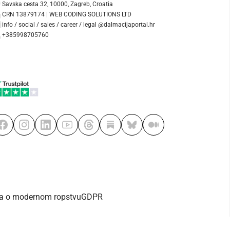
Savska cesta 32, 10000, Zagreb, Croatia
CRN 13879174 | WEB CODING SOLUTIONS LTD
info / social / sales / career / legal @dalmacijaportal.hr
+385998705760
va o modernom ropstvu
GDPR