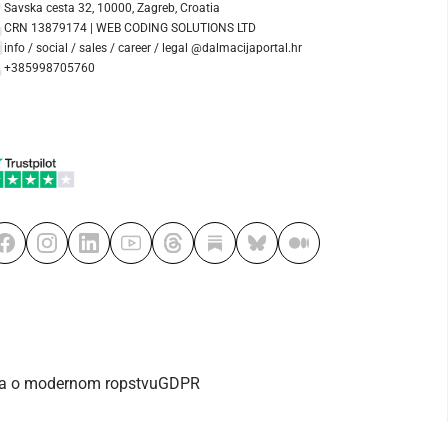
Savska cesta 32, 10000, Zagreb, Croatia
CRN 13879174 | WEB CODING SOLUTIONS LTD
info / social / sales / career / legal @dalmacijaportal.hr
+385998705760
va o modernom ropstvu
GDPR