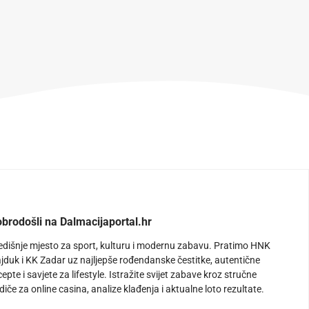
brodošli na Dalmacijaportal.hr
edišnje mjesto za sport, kulturu i modernu zabavu. Pratimo HNK
jduk i KK Zadar uz najljepše rođendanske čestitke, autentične
cepte i savjete za lifestyle. Istražite svijet zabave kroz stručne
diče za online casina, analize klađenja i aktualne loto rezultate.