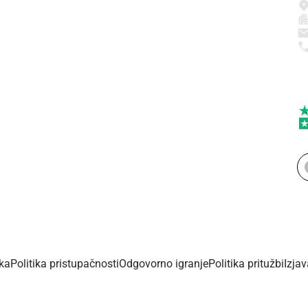
ika
Politika pristupačnosti
Odgovorno igranje
Politika pritužbi
Izja
Copyright © 2026 - Dalmacijaportal.hr