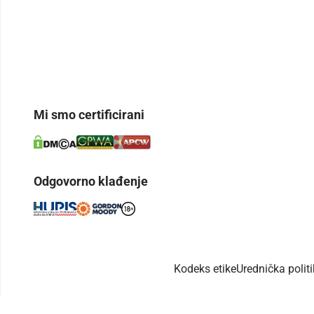
Mi smo certificirani
Odgovorno klađenje
Kodeks etike
Urednička polit