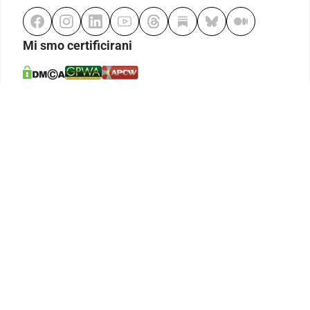
Mi smo certificirani
Odgovorno klađenje
Kodeks etike
Urednička politika
Politika pristupačnosti
Odgovorno igranje
Politika pritužbi
Izjava o modernom ropstvu