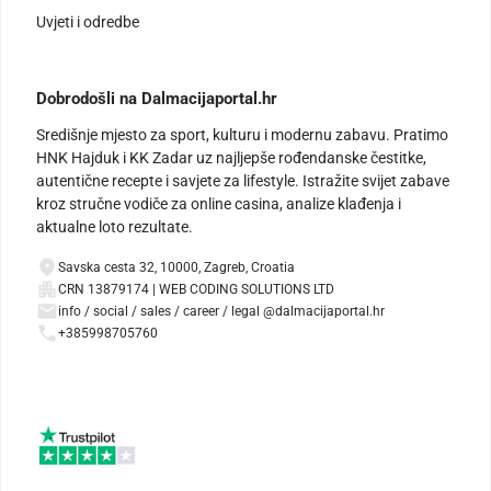
Uvjeti i odredbe
Dobrodošli na Dalmacijaportal.hr
Središnje mjesto za sport, kulturu i modernu zabavu. Pratimo
HNK Hajduk i KK Zadar uz najljepše rođendanske čestitke,
autentične recepte i savjete za lifestyle. Istražite svijet zabave
kroz stručne vodiče za online casina, analize klađenja i
aktualne loto rezultate.
Savska cesta 32, 10000, Zagreb, Croatia
CRN 13879174 | WEB CODING SOLUTIONS LTD
info / social / sales / career / legal @dalmacijaportal.hr
+385998705760