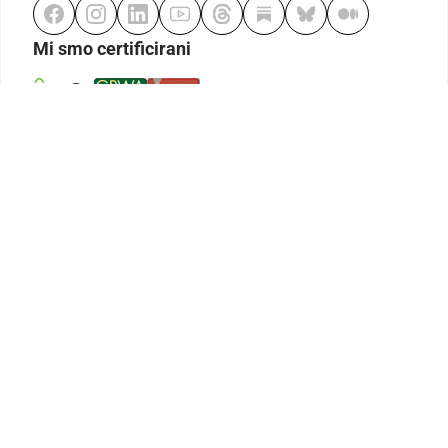
Mi smo certificirani
Odgovorno klađenje
Kodeks etike
Urednička politika
Politika pristupačnosti
Odgovorno igranje
Politika pritužbi
Izjava o modernom ropstvu
GDPR