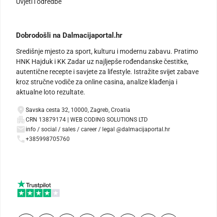
Uvjeti i odredbe
Dobrodošli na Dalmacijaportal.hr
Središnje mjesto za sport, kulturu i modernu zabavu. Pratimo
HNK Hajduk i KK Zadar uz najljepše rođendanske čestitke,
autentične recepte i savjete za lifestyle. Istražite svijet zabave
kroz stručne vodiče za online casina, analize klađenja i
aktualne loto rezultate.
Savska cesta 32, 10000, Zagreb, Croatia
CRN 13879174 | WEB CODING SOLUTIONS LTD
info / social / sales / career / legal @dalmacijaportal.hr
+385998705760