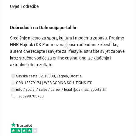
Uvjeti i odredbe
Dobrodošli na Dalmacijaportal.hr
Središnje mjesto za sport, kulturu i modernu zabavu. Pratimo
HNK Hajduk i KK Zadar uz najljepše rođendanske čestitke,
autentične recepte i savjete za lifestyle. Istražite svijet zabave
kroz stručne vodiče za online casina, analize klađenja i
aktualne loto rezultate.
Savska cesta 32, 10000, Zagreb, Croatia
CRN 13879174 | WEB CODING SOLUTIONS LTD
info / social / sales / career / legal @dalmacijaportal.hr
+385998705760