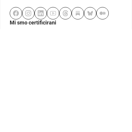
Mi smo certificirani
Odgovorno klađenje
Kodeks etike
Urednička politika
Politika pristupačnosti
Odgovorno igranje
Politika pritužbi
Izjava o modernom ropstvu