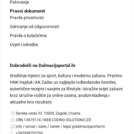
Putovanja
Pravni dokumenti
Pravila privatnosti
Odricanje od odgovornosti
Pravila o kolačićima
Uvjeti i odredbe
Dobrodošli na Dalmacijaportal.hr
Središnje mjesto za sport, kulturu i modernu zabavu. Pratimo
HNK Hajduk i KK Zadar uz najljepše rođendanske čestitke,
autentične recepte i savjete za lifestyle. Istražite svijet zabave
kroz stručne vodiče za online casina, analize klađenja i
aktualne loto rezultate.
Savska cesta 32, 10000, Zagreb, Croatia
CRN 13879174 | WEB CODING SOLUTIONS LTD
info / social / sales / career / legal @dalmacijaportal.hr
+385998705760