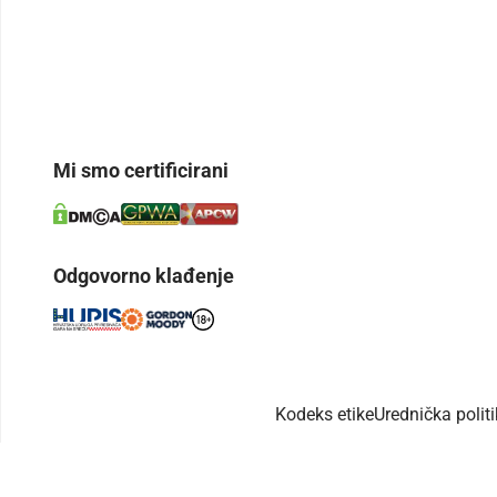
Mi smo certificirani
Odgovorno klađenje
Kodeks etike
Urednička polit