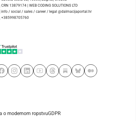
CRN 13879174 | WEB CODING SOLUTIONS LTD
info / social / sales / career / legal @dalmacijaportal.hr
+385998705760
va o modernom ropstvu
GDPR