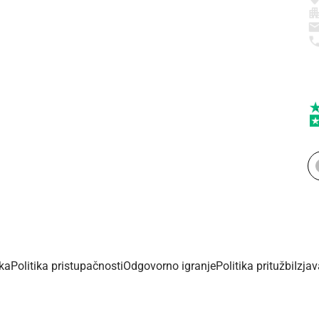
ika
Politika pristupačnosti
Odgovorno igranje
Politika pritužbi
Izja
Copyright © 2026 - Dalmacijaportal.hr