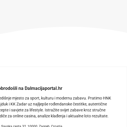
brodošli na Dalmacijaportal.hr
edišnje mjesto za sport, kulturu i modernu zabavu. Pratimo HNK
jduk i KK Zadar uz najljepše rođendanske čestitke, autentične
cepte i savjete za lifestyle. Istražite svijet zabave kroz stručne
diče za online casina, analize klađenja i aktualne loto rezultate.
Savska cesta 32, 10000, Zagreb, Croatia