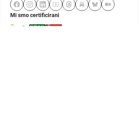
Mi smo certificirani
Odgovorno klađenje
Kodeks etike
Urednička politika
Politika pristupačnosti
Odgovorno igranje
Politika pritužbi
Izjava o modernom ropstvu
GDPR