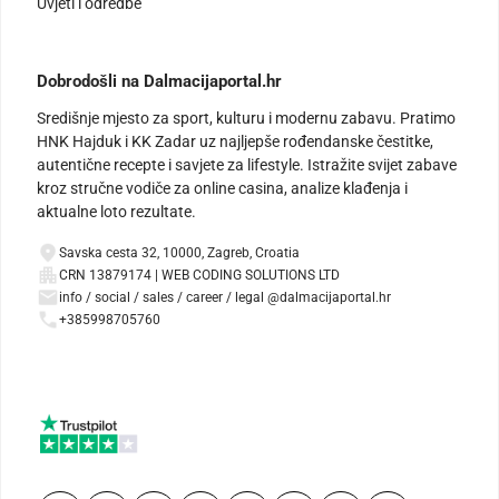
Uvjeti i odredbe
Dobrodošli na Dalmacijaportal.hr
Središnje mjesto za sport, kulturu i modernu zabavu. Pratimo
HNK Hajduk i KK Zadar uz najljepše rođendanske čestitke,
autentične recepte i savjete za lifestyle. Istražite svijet zabave
kroz stručne vodiče za online casina, analize klađenja i
aktualne loto rezultate.
Savska cesta 32, 10000, Zagreb, Croatia
CRN 13879174 | WEB CODING SOLUTIONS LTD
info / social / sales / career / legal @dalmacijaportal.hr
+385998705760