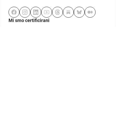
Mi smo certificirani
Odgovorno klađenje
Kodeks etike
Urednička politika
Politika pristupačnosti
Odgovorno igranje
Politika pritužbi
Izjava o modernom ropstvu