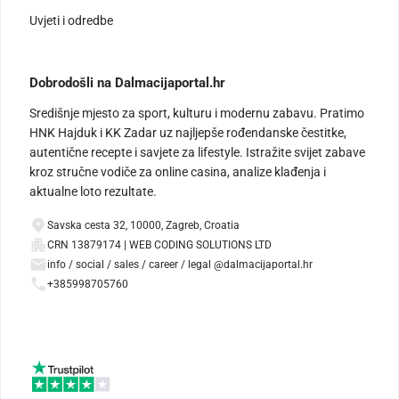
Uvjeti i odredbe
Dobrodošli na Dalmacijaportal.hr
Središnje mjesto za sport, kulturu i modernu zabavu. Pratimo
HNK Hajduk i KK Zadar uz najljepše rođendanske čestitke,
autentične recepte i savjete za lifestyle. Istražite svijet zabave
kroz stručne vodiče za online casina, analize klađenja i
aktualne loto rezultate.
Savska cesta 32, 10000, Zagreb, Croatia
CRN 13879174 | WEB CODING SOLUTIONS LTD
info / social / sales / career / legal @dalmacijaportal.hr
+385998705760