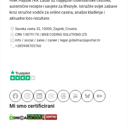
HNK Hajduk i KK Zadar uz najljepše rođendanske čestitke,
autentične recepte i savjete za lifestyle. Istražite svijet zabave
kroz stručne vodiče za online casina, analize klađenja i
aktualne loto rezultate.
Savska cesta 32, 10000, Zagreb, Croatia
CRN 13879174 | WEB CODING SOLUTIONS LTD
info / social / sales / career / legal @dalmacijaportal.hr
+385998705760
Mi smo certificirani