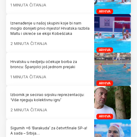
1 MINUTA ČITANJA
ARHIVA
Iznenađenje u našoj skupini koje bi nam
moglo donijeti prvo mjesto! Hrvatska razbila
Maltu i okreće se ekipi Kobešćaka
2 MINUTA ČITANJA
ARHIVA
Hrvatsku u nedjelju očekuje borba za
broncu: Španjolci još jednom prejaki
1 MINUTA ČITANJA
ARHIVA
Izbornik je secirao srpsku reprezentaciju:
‘Više njeguju kolektivnu igru’
2 MINUTA ČITANJA
ARHIVA
Sigurnih +6 ‘Barakuda’ za četvrtfinale SP-a!
A sada – Srbija…